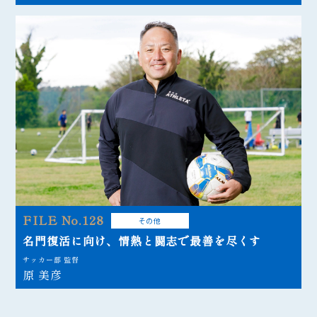
FILE No.128
その他
名門復活に向け、情熱と闘志で最善を尽くす
サッカー部 監督
原 美彦