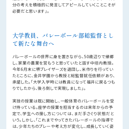
分の考えを積極的に発言してアピールしていくことこそが
必要だと思います」。
大学教員、バレーボール部総監督とし
て新たな舞台へ
バレーボールの世界に身を置きながら、50歳辺りで帰郷
し、家業の農業を営もうと思っていたと話す中垣内教授。
今年6月末に堺ブレイザーズを退団し、米作りを行ってい
たところに、金井学園から教授と総監督就任依頼があり、
承諾した。「大学入学時には教員になって福井に戻るつも
りでしたから、後ろ倒しで実現しました」。
実技の授業は既に開始し、一般体育のバレーボールを受
け持っている。座学の授業を担当するのは来年からの予
定で、学生への接し方については、まだ手さぐり状態だと
いう。しかし、「これまでやってきたバレーボールの指導で
は、少年たちのプレーや考え方が変化し、成長していく姿