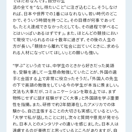
ではだめなんです。自分の生
活の全てを“なし得たいこと”に注ぎ込むこと。そうしなけ
れば、日本や世界での1番にはなれない。若い時代のどこ
かで、そういう時間を持つこと。その目標が何事であって
も、たとえ達成できなかったとしても、その過程で学べるこ
とはいっぱいあるはずです」。また、ほとんどの競技におい
て現役でいられるのは十数年に過ぎず、その後の人生の
方が長い。「競技から離れて社会に出ていくときに、求めら
れる人材になっていてほしい」との願いも強い。
“学ぶ”という点では、中学生のときから好きだった英語
を、受験を通して一生懸命勉強していたことが、外国の選
手と会話する上で非常に役立ったそうだ。「外国人の先生
の下で英語の勉強をしている今の学生が本当に羨ましい。
文法も大事だが、コミュニケーションを取る上では、まず
物怖じせずに話す経験がすごく大事」と外国語を学ぶ重要
性を指摘。また、研修で約2年間滞在したアメリカでの体
験から、自己主張することの大切さも実感しているという。
「大学で私が話したことに対し次々と質問や意見が発せら
れ、日本人とのメンタリティの違いを感じました。日本人は
遠慮するのが美徳だと思っているところがありますが、自