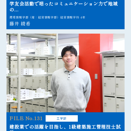
学友会活動で培ったコミュニケーション力で地域
の...
環境情報学部（現：経営情報学部）経営情報学科 4年
藤井 綾希
FILE No.131
工学部
建設業での活躍を目指し、1級建築施工管理技士試