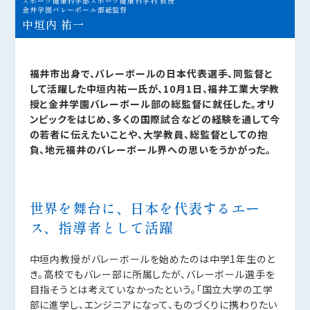
スポーツ健康科学部スポーツ健康科学科 教授
金井学園バレーボール部総監督
中垣内 祐一
福井市出身で、バレーボールの日本代表選手、同監督と
して活躍した中垣内祐一氏が、10月1日、福井工業大学教
授と金井学園バレーボール部の総監督に就任した。オリ
ンピックをはじめ、多くの国際試合などの経験を通して今
の若者に伝えたいことや、大学教員、総監督としての抱
負、地元福井のバレーボール界への思いをうかがった。
世界を舞台に、日本を代表するエー
ス、指導者として活躍
中垣内教授がバレーボールを始めたのは中学1年生のと
き。高校でもバレー部に所属したが、バレーボール選手を
目指そうとは考えていなかったという。「国立大学の工学
部に進学し、エンジニアになって、ものづくりに携わりたい