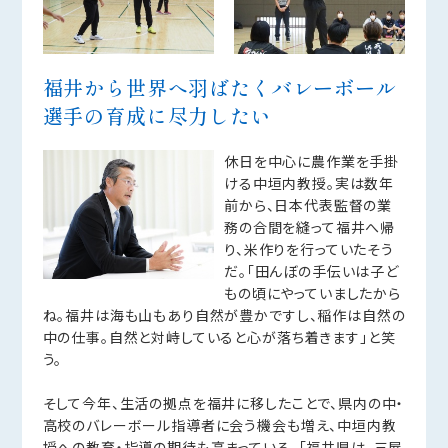
福井から世界へ羽ばたくバレーボール
選手の育成に尽力したい
休日を中心に農作業を手掛
ける中垣内教授。実は数年
前から、日本代表監督の業
務の合間を縫って福井へ帰
り、米作りを行っていたそう
だ。「田んぼの手伝いは子ど
もの頃にやっていましたから
ね。福井は海も山もあり自然が豊かですし、稲作は自然の
中の仕事。自然と対峙していると心が落ち着きます」と笑
う。
そして今年、生活の拠点を福井に移したことで、県内の中・
高校のバレーボール指導者に会う機会も増え、中垣内教
授への教育・指導の期待も高まっている。「福井県は、三屋