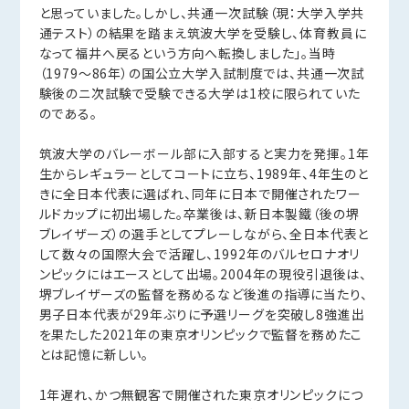
と思っていました。しかし、共通一次試験（現：大学入学共
通テスト）の結果を踏まえ筑波大学を受験し、体育教員に
なって福井へ戻るという方向へ転換しました」。当時
（1979～86年）の国公立大学入試制度では、共通一次試
験後のニ次試験で受験できる大学は1校に限られていた
のである。
筑波大学のバレーボール部に入部すると実力を発揮。1年
生からレギュラーとしてコートに立ち、1989年、4年生のと
きに全日本代表に選ばれ、同年に日本で開催されたワー
ルドカップに初出場した。卒業後は、新日本製鐵（後の堺
ブレイザーズ）の選手としてプレーしながら、全日本代表と
して数々の国際大会で活躍し、1992年のバルセロナオリ
ンピックにはエースとして出場。2004年の現役引退後は、
堺ブレイザーズの監督を務めるなど後進の指導に当たり、
男子日本代表が29年ぶりに予選リーグを突破し8強進出
を果たした2021年の東京オリンピックで監督を務めたこ
とは記憶に新しい。
1年遅れ、かつ無観客で開催された東京オリンピックにつ