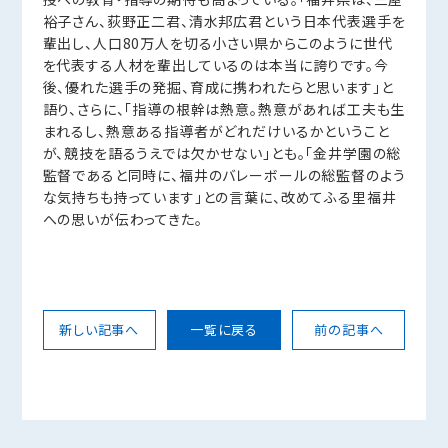
裕子さん、荻野正二君、清水邦広君という日本代表選手を
輩出し、人口80万人を切る小さい県からこのように世代
を代表する人材を輩出しているのは本当に誇りです。今
後、優れた選手の発掘、育成に携われたらと思います」と
語り、さらに、「指導の根幹は熱意。熱意があれば工夫も生
まれるし、熱意ある指導者がどれだけいるかということ
が、競技を語るうえでは欠かせない」とも。「金井学園の総
監督であると同時に、福井のバレーボールの総監督のよう
な気持ちも持っています」との言葉に、改めてふる里福井
への思いが伝わってきた。
新しい記事へ
一覧に戻る
前の記事へ