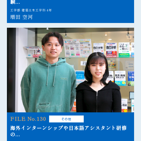
験...
工学部 建築土木工学科 4年
増田 空河
FILE No.130
その他
海外インターンシップや日本語アシスタント研修
の...