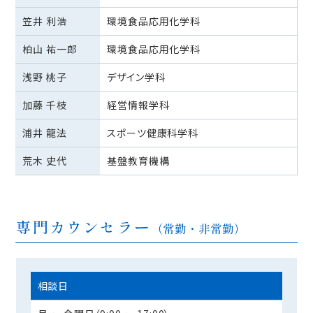
笠井 利浩
環境食品応用化学科
柏山 祐一郎
環境食品応用化学科
浅野 桃子
デザイン学科
加藤 千枝
経営情報学科
浦井 龍法
スポーツ健康科学科
荒木 史代
基盤教育機構
専門カウンセラー
（常勤・非常勤）
相談日