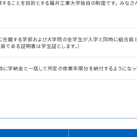
することを目的とする福井工業大学独自の制度です。 みな
に在籍する学部および大学院の全学生が入学と同時に組合員と
合員である証明書は学生証とします。）
時に学納金と一括して所定の修業年限分を納付するようになっ