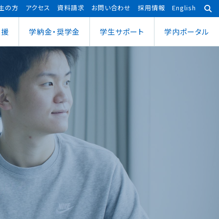
生の方
アクセス
資料請求
お問い合わせ
採用情報
English
支援
学納金・奨学金
学⽣サポート
学内ポータル
あわら宇宙センター
大学院
ポーツ健康科学部
応用理工学専攻
ポーツ健康科学科
社会システム学専攻