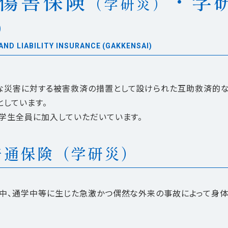
傷害保険
・
学
（学研災）
）
ND LIABILITY INSURANCE (GAKKENSAI)
な災害に対する被害救済の措置として設けられた互助救済的
しています。
学生全員に加入していただいています。
普通保険（学研災）
中、通学中等に生じた急激かつ偶然な外来の事故によって身体