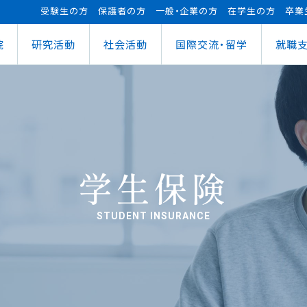
受験生の方
保護者の方
一般・企業の方
在学生の方
卒業
院
研究活動
社会活動
国際交流・留学
就職
（manaba）
進センター
ショナルセンター
⽀援ナビ
ロボット事業
医務情報
教育ローン
研究情報
ステム（学外からの接続）
情報
大学祭
の方へ
FUTブラス
障害学⽣⽀援
授業料等の減免制度
AI&IoTセンター
経営情報学部
ス
ログラム（OCPS）
・説明会のお申し込み
スポーツ教室
寮・下宿のご案内
まちづくりデザインセンター
学科
経営情報学科
ス
給付奨学⾦
リアセンターとの面談
その他活動
クラブ活動支援センター
ウェルネス＆スポーツサイエンスセンター
貸与奨学⾦
へい・受入れ
外へ渡航するみなさんへ
活動レポート
未来ロボティクスセンター
学生保険
STUDENT INSURANCE