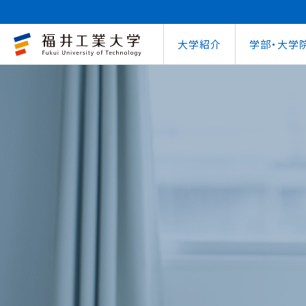
大学紹介
学部・大学
大学概要
キャリアセンター
自治体との連携
学費等納⼊⾦
学⽣⽣活⽀援室
学習管理システム
地域連携研究推
インターナ
図書館
就職
工学部
教育情報の公表
就職⽀援プログラム
FUT公開講座
在学⽣向け奨学⾦
学習⽀援室
学生ポータルシ
教育研究業績
国際交流
第62回
企業
環境学部
電気電子情報工学科
学びの特色
インターンシップ
出前講義・出前実験
受験⽣向け奨学⾦
情報メディアセンター
WEBシラバス
研究シーズ紹介
海外留学プ
式辞集
求人
OCPS
大学概要
地域連携研究推進センター
自治体との連携
インターナショナルセンター
キャリアセンター
学費等納⼊⾦
寮・下宿のご案内
学習管理システム（manaba）
教育情報の公表
在学⽣向け奨学⾦
FUT公開講座
就職実績
SSLプロジェクト
研究シーズ紹介
WEBシラバス
機械工学科
環境食品応用化
海外留学プログラム
教員紹介
就職実績
未来塾 講演会
⽇本学⽣⽀援機構奨学⾦ 
SSLプロジェクト
研究紀要
文化交流
キャ
建築土木工学科
デザイン学科
キャンパス案内
資格取得
科学実験キャラバン
⽇本学⽣⽀援機構奨学⾦ 
学⽣保険
外国人研究者招
【重要】海
原子力技術応用工学科