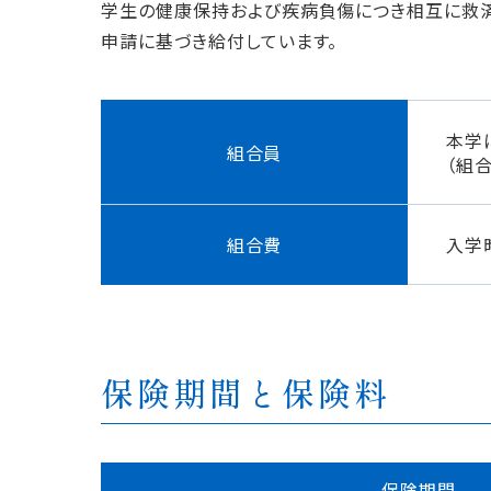
学生の健康保持および疾病負傷につき相互に救済
申請に基づき給付しています。
本学
組合員
（組
組合費
入学
保険期間と保険料
保険期間