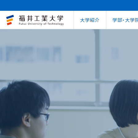
大学紹介
学部・大学
大学概要
キャリアセンター
自治体との連携
学費等納⼊⾦
学⽣⽣活⽀援室
学習管理システム
地域連携研究推
インターナ
図書館
就職
工学部
教育情報の公表
就職⽀援プログラム
FUT公開講座
在学⽣向け奨学⾦
学習⽀援室
学生ポータルシ
教育研究業績
国際交流
第62回
企業
環境学部
電気電子情報工学科
学びの特色
インターンシップ
出前講義・出前実験
受験⽣向け奨学⾦
情報メディアセンター
WEBシラバス
研究シーズ紹介
海外留学プ
式辞集
求人
OCPS
大学概要
地域連携研究推進センター
自治体との連携
インターナショナルセンター
キャリアセンター
学費等納⼊⾦
寮・下宿のご案内
学習管理システム（manaba）
教育情報の公表
在学⽣向け奨学⾦
FUT公開講座
就職実績
SSLプロジェクト
研究シーズ紹介
WEBシラバス
機械工学科
環境食品応用化
海外留学プログラム
教員紹介
就職実績
未来塾 講演会
⽇本学⽣⽀援機構奨学⾦ 
SSLプロジェクト
研究紀要
文化交流
キャ
建築土木工学科
デザイン学科
キャンパス案内
資格取得
科学実験キャラバン
⽇本学⽣⽀援機構奨学⾦ 
学⽣保険
外国人研究者招
【重要】海
原子力技術応用工学科