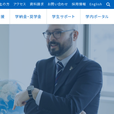
生の方
アクセス
資料請求
お問い合わせ
採用情報
English
支援
学納金・奨学金
学⽣サポート
学内ポータル
あわら宇宙センター
大学院
ポーツ健康科学部
応用理工学専攻
ポーツ健康科学科
社会システム学専攻