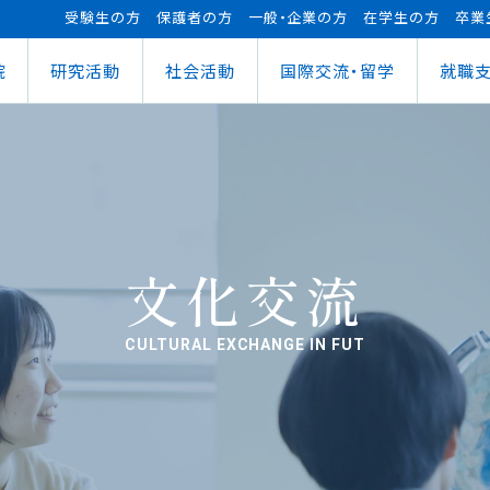
受験生の方
保護者の方
一般・企業の方
在学生の方
卒業
院
研究活動
社会活動
国際交流・留学
就職
（manaba）
進センター
ショナルセンター
⽀援ナビ
ロボット事業
医務情報
教育ローン
研究情報
ステム（学外からの接続）
情報
大学祭
の方へ
FUTブラス
障害学⽣⽀援
授業料等の減免制度
AI&IoTセンター
経営情報学部
ス
ログラム（OCPS）
・説明会のお申し込み
スポーツ教室
寮・下宿のご案内
まちづくりデザインセンター
学科
経営情報学科
ス
給付奨学⾦
リアセンターとの面談
その他活動
クラブ活動支援センター
ウェルネス＆スポーツサイエンスセンター
貸与奨学⾦
へい・受入れ
外へ渡航するみなさんへ
活動レポート
未来ロボティクスセンター
文化交流
CULTURAL EXCHANGE IN FUT