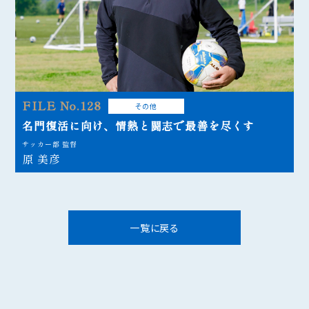
FILE No.128
その他
名門復活に向け、情熱と闘志で最善を尽くす
サッカー部 監督
原 美彦
一覧に戻る