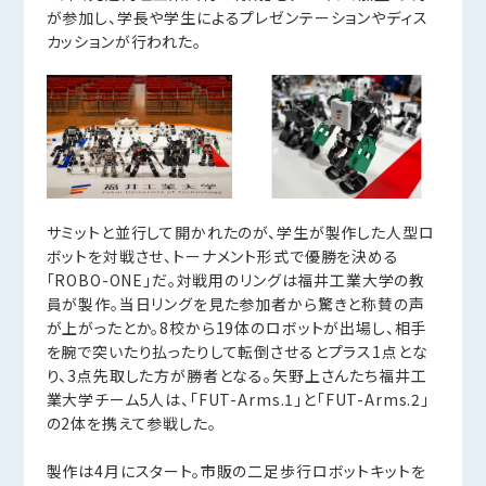
が参加し、学長や学生によるプレゼンテーションやディス
カッションが行われた。
サミットと並行して開かれたのが、学生が製作した人型ロ
ボットを対戦させ、トーナメント形式で優勝を決める
「ROBO-ONE」だ。対戦用のリングは福井工業大学の教
員が製作。当日リングを見た参加者から驚きと称賛の声
が上がったとか。8校から19体のロボットが出場し、相手
を腕で突いたり払ったりして転倒させるとプラス1点とな
り、3点先取した方が勝者となる。矢野上さんたち福井工
業大学チーム5人は、「FUT-Arms.1」と「FUT-Arms.2」
の2体を携えて参戦した。
製作は4月にスタート。市販の二足歩行ロボットキットを