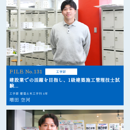
FILE No.131
工学部
建設業での活躍を目指し、1級建築施工管理技士試
験...
工学部 建築土木工学科 4年
増田 空河