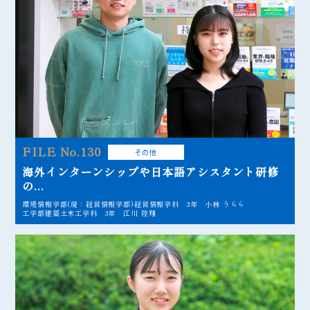
FILE No.130
その他
海外インターンシップや日本語アシスタント研修
の...
環境情報学部(現：経営情報学部)経営情報学科 3年 小林 うらら
工学部建築土木工学科 3年 江川 陸翔