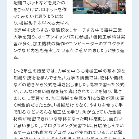
配膳ロボットなどを見たの
をきっかけに、ロボットを作
ってみたいと思うようにな
り、機械製作を学べる大学へ
の進学を決心する。受験校をリサーチする中で福井工業
大学を知り、オープンキャンパスに参加。「機械工学科は実
習が多く、加工機械の操作やコンピューターのプログラミ
ングなど内容も充実している点に惹かれました」と振り返
る。
1～2年生の授業では、力学を中心に機械工学の基本的な
知識や技術を学んできた。「力学の講義では、物体や機械
などの動きから公式を導き出しました。高校で習った公式
が、こんなに長い過程を経て導出されたことを知り、驚き
ました」。実習では、加工機械で金属を削る体験が興味深
く刺激的だったとか。「機械だけでなく、やすりを使って手
で削るなどいろんな加工法を学び、角が立っていた金属
材料が精密できれいな球体になった時は感動し、面白い
と思いました」。プログラミング実習では、日頃楽しんでい
るゲームにも膨大なプログラムが使われていることに驚
き、身近にあるさまざまな製品を新たな視点で見られるよ