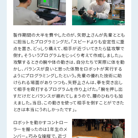
製作期間の大半を費やしたのが、矢野上さんが先輩ととも
に担当したプログラミングだ。「スピードよりも安定性に重
点を置き、どっしり構えて、相手が近づいてきたら猛攻撃で
倒す。そういうプログラムをじっくり考えて作成しました」。
攻撃するときの腕や体の動きは、自分たちで実際に体を動
かし、バランスが良いと思った体勢をロボットが実行する
ようにプログラミングしたという。先輩の優れた技術に助
けられる場面がありつつも、矢野上さんは、拳を突き出し
て相手を殴打するプログラムを作り上げた。「腕を押し出
すだけだとバランスが崩れてしまうので、腰のひねりも加
えました。当日、この動きを使って相手を倒すことができた
ときは本当にうれしかったです」。
ロボットを動かすコントロー
ラーを握ったのは1年生のメ
ンバー。巧みな操縦で、近づ