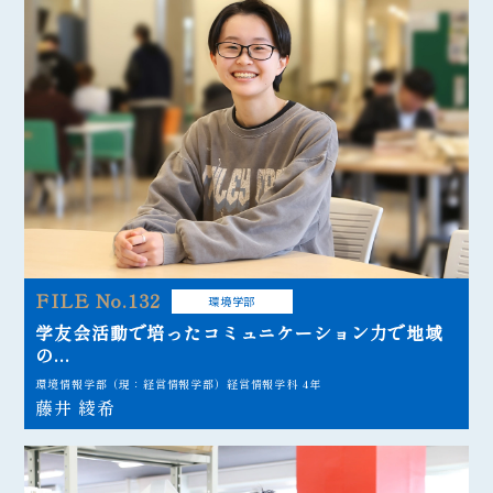
FILE No.132
環境学部
学友会活動で培ったコミュニケーション力で地域
の...
環境情報学部（現：経営情報学部）経営情報学科 4年
藤井 綾希