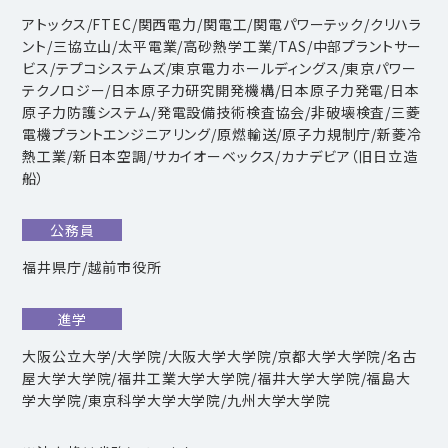
アトックス/FTEC/関西電力/関電工/関電パワーテック/クリハラ
ント/三協立山/太平電業/高砂熱学工業/TAS/中部プラントサー
ビス/テプコシステムズ/東京電力ホールディングス/東京パワー
テクノロジー/日本原子力研究開発機構/日本原子力発電/日本
原子力防護システム/発電設備技術検査協会/非破壊検査/三菱
電機プラントエンジニアリング/原燃輸送/原子力規制庁/新菱冷
熱工業/新日本空調/サカイオーベックス/カナデビア（旧日立造
船）
公務員
福井県庁/越前市役所
進学
大阪公立大学/大学院/大阪大学大学院/京都大学大学院/名古
屋大学大学院/福井工業大学大学院/福井大学大学院/福島大
学大学院/東京科学大学大学院/九州大学大学院