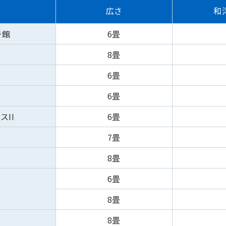
広さ
和
号館
6畳
8畳
6畳
6畳
スII
6畳
7畳
8畳
6畳
8畳
8畳