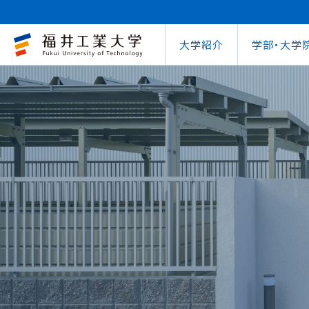
大学紹介
学部・大学
大学概要
キャリアセンター
自治体との連携
学費等納⼊⾦
学⽣⽣活⽀援室
学習管理システム
地域連携研究推
インターナ
図書館
就職
工学部
教育情報の公表
就職⽀援プログラム
FUT公開講座
在学⽣向け奨学⾦
学習⽀援室
学生ポータルシ
教育研究業績
国際交流
第62回
企業
環境学部
電気電子情報工学科
学びの特色
インターンシップ
出前講義・出前実験
受験⽣向け奨学⾦
情報メディアセンター
WEBシラバス
研究シーズ紹介
海外留学プ
式辞集
求人
OCPS
大学概要
地域連携研究推進センター
自治体との連携
インターナショナルセンター
キャリアセンター
学費等納⼊⾦
寮・下宿のご案内
学習管理システム（manaba）
教育情報の公表
在学⽣向け奨学⾦
FUT公開講座
就職実績
SSLプロジェクト
研究シーズ紹介
WEBシラバス
機械工学科
環境食品応用化
海外留学プログラム
教員紹介
就職実績
未来塾 講演会
⽇本学⽣⽀援機構奨学⾦ 
SSLプロジェクト
研究紀要
文化交流
キャ
建築土木工学科
デザイン学科
キャンパス案内
資格取得
科学実験キャラバン
⽇本学⽣⽀援機構奨学⾦ 
学⽣保険
外国人研究者招
【重要】海
原子力技術応用工学科