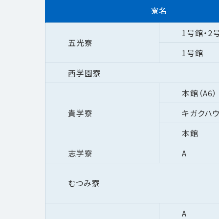
寮名
1号館・2
五光寮
1号館
西学園寮
本館（A6）
貴学寮
キガクハウ
本館
志学寮
A
むつみ寮
A