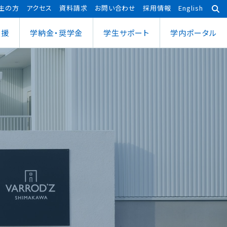
生の方
アクセス
資料請求
お問い合わせ
採用情報
English
支援
学納金・奨学金
学⽣サポート
学内ポータル
あわら宇宙センター
大学院
ポーツ健康科学部
応用理工学専攻
ポーツ健康科学科
社会システム学専攻