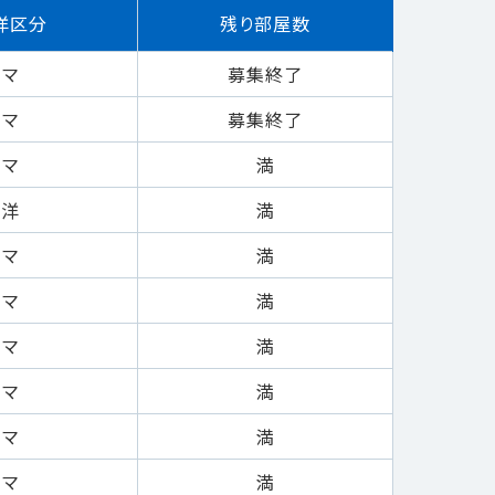
洋区分
残り部屋数
マ
募集終了
マ
募集終了
マ
満
洋
満
マ
満
マ
満
マ
満
マ
満
マ
満
マ
満