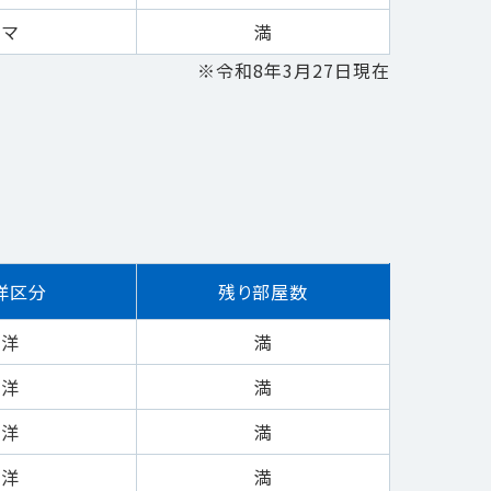
マ
満
※令和8年3月27日現在
洋区分
残り部屋数
洋
満
洋
満
洋
満
洋
満