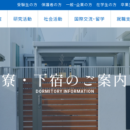
受験生の方
保護者の方
一般・企業の方
在学生の方
卒業
院
研究活動
社会活動
国際交流・留学
就職
（manaba）
進センター
ショナルセンター
⽀援ナビ
ロボット事業
医務情報
教育ローン
研究情報
ステム（学外からの接続）
情報
大学祭
の方へ
FUTブラス
障害学⽣⽀援
授業料等の減免制度
AI&IoTセンター
経営情報学部
ス
ログラム（OCPS）
・説明会のお申し込み
スポーツ教室
寮・下宿のご案内
まちづくりデザインセンター
学科
経営情報学科
ス
給付奨学⾦
リアセンターとの面談
その他活動
クラブ活動支援センター
ウェルネス＆スポーツサイエンスセンター
貸与奨学⾦
へい・受入れ
外へ渡航するみなさんへ
活動レポート
未来ロボティクスセンター
寮・下宿のご案内
DORMITORY INFORMATION