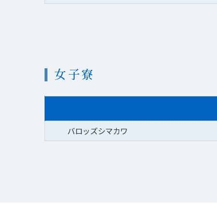
女子寮
バロッズシマカワ