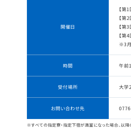
【第1
【第2
開催日
【第3
【第4
※3
時間
午前
受付場所
大学
お問い合わせ先
077
※すべての指定寮・指定下宿が満室になった場合、以降