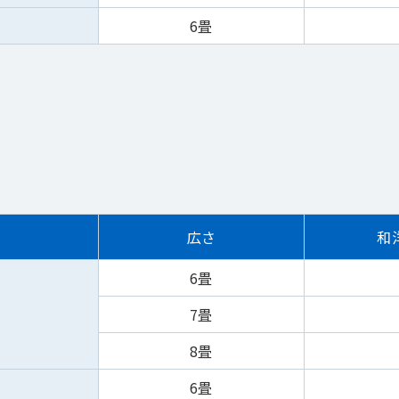
6畳
広さ
和
6畳
7畳
8畳
6畳