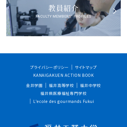
教員紹介
FACULTY MEMBERS' PROFILES
プライバシーポリシー
サイトマップ
KANAIGAKUEN ACTION BOOK
金井学園
福井高等学校
福井中学校
福井県医療福祉専門学校
L'ecole des gourmands Fukui