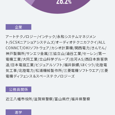
企業
アートテクノロジー/インテック/永和システムマネジメン
ト/SCSKニアショアシステムズ/オーディオテクニカフクイ/ALL
CONNCT/OKIソフトウェア/カシオ計算機/関西電力/きんでん/
神戸製鋼所/サンエツ金属/三協立山/澁谷工業/セーレン/第一
電機工業/大同工業/立山科学グループ/古河ＡＳ/西日本旅客鉄
道/日本電設工業/ビジュアルソフト/福井鋲螺/ほくつう/北陸電
気工事/北陸電力/松浦機械製作所/三菱電機ソフトウエア/三菱
電機ディフェンス＆スペーステクノロジーズ
公務員関係
近江八幡市役所/滋賀県警察/富山県庁/福井県警察
進学