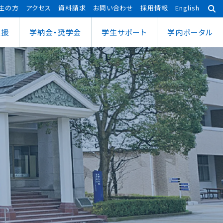
生の方
アクセス
資料請求
お問い合わせ
採用情報
English
支援
学納金・奨学金
学⽣サポート
学内ポータル
あわら宇宙センター
大学院
ポーツ健康科学部
応用理工学専攻
ポーツ健康科学科
社会システム学専攻