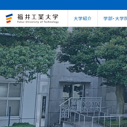
大学紹介
学部・大学
大学概要
キャリアセンター
自治体との連携
学費等納⼊⾦
学⽣⽣活⽀援室
学習管理システム
地域連携研究推
インターナ
図書館
就職
工学部
教育情報の公表
就職⽀援プログラム
FUT公開講座
在学⽣向け奨学⾦
学習⽀援室
学生ポータルシ
教育研究業績
国際交流
第62回
企業
環境学部
電気電子情報工学科
学びの特色
インターンシップ
出前講義・出前実験
受験⽣向け奨学⾦
情報メディアセンター
WEBシラバス
研究シーズ紹介
海外留学プ
式辞集
求人
OCPS
大学概要
地域連携研究推進センター
自治体との連携
インターナショナルセンター
キャリアセンター
学費等納⼊⾦
寮・下宿のご案内
学習管理システム（manaba）
教育情報の公表
在学⽣向け奨学⾦
FUT公開講座
就職実績
SSLプロジェクト
研究シーズ紹介
WEBシラバス
機械工学科
環境食品応用化
海外留学プログラム
教員紹介
就職実績
未来塾 講演会
⽇本学⽣⽀援機構奨学⾦ 
SSLプロジェクト
研究紀要
文化交流
キャ
建築土木工学科
デザイン学科
キャンパス案内
資格取得
科学実験キャラバン
⽇本学⽣⽀援機構奨学⾦ 
学⽣保険
外国人研究者招
【重要】海
原子力技術応用工学科