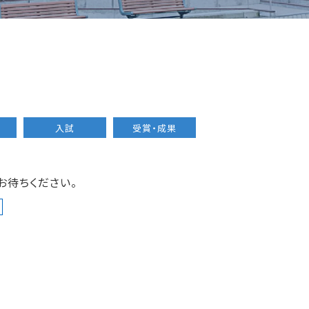
入試
受賞・成果
お待ちください。