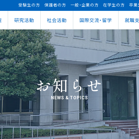
受験生の方
保護者の方
一般・企業の方
在学生の方
卒業
院
研究活動
社会活動
国際交流・留学
就職
（manaba）
進センター
ショナルセンター
⽀援ナビ
ロボット事業
医務情報
教育ローン
研究情報
ステム（学外からの接続）
情報
大学祭
の方へ
FUTブラス
障害学⽣⽀援
授業料等の減免制度
AI&IoTセンター
経営情報学部
ス
ログラム（OCPS）
・説明会のお申し込み
スポーツ教室
寮・下宿のご案内
まちづくりデザインセンター
学科
経営情報学科
ス
給付奨学⾦
リアセンターとの面談
その他活動
クラブ活動支援センター
ウェルネス＆スポーツサイエンスセンター
貸与奨学⾦
へい・受入れ
外へ渡航するみなさんへ
活動レポート
未来ロボティクスセンター
お知らせ
NEWS & TOPICS