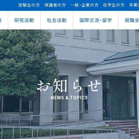
受験生の方
保護者の方
一般・企業の方
在学生の方
卒業
院
研究活動
社会活動
国際交流・留学
就職
（manaba）
進センター
ショナルセンター
⽀援ナビ
ロボット事業
医務情報
教育ローン
研究情報
ステム（学外からの接続）
情報
大学祭
の方へ
FUTブラス
障害学⽣⽀援
授業料等の減免制度
AI&IoTセンター
経営情報学部
ス
ログラム（OCPS）
・説明会のお申し込み
スポーツ教室
寮・下宿のご案内
まちづくりデザインセンター
学科
経営情報学科
ス
給付奨学⾦
リアセンターとの面談
その他活動
クラブ活動支援センター
ウェルネス＆スポーツサイエンスセンター
貸与奨学⾦
へい・受入れ
外へ渡航するみなさんへ
活動レポート
未来ロボティクスセンター
お知らせ
NEWS & TOPICS