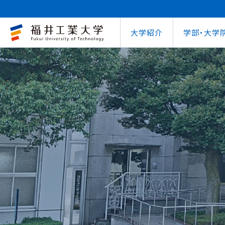
大学紹介
学部・大学
大学概要
キャリアセンター
自治体との連携
学費等納⼊⾦
学⽣⽣活⽀援室
学習管理システム
地域連携研究推
インターナ
図書館
就職
工学部
教育情報の公表
就職⽀援プログラム
FUT公開講座
在学⽣向け奨学⾦
学習⽀援室
学生ポータルシ
教育研究業績
国際交流
第62回
企業
環境学部
電気電子情報工学科
学びの特色
インターンシップ
出前講義・出前実験
受験⽣向け奨学⾦
情報メディアセンター
WEBシラバス
研究シーズ紹介
海外留学プ
式辞集
求人
OCPS
大学概要
地域連携研究推進センター
自治体との連携
インターナショナルセンター
キャリアセンター
学費等納⼊⾦
寮・下宿のご案内
学習管理システム（manaba）
教育情報の公表
在学⽣向け奨学⾦
FUT公開講座
就職実績
SSLプロジェクト
研究シーズ紹介
WEBシラバス
機械工学科
環境食品応用化
海外留学プログラム
教員紹介
就職実績
未来塾 講演会
⽇本学⽣⽀援機構奨学⾦ 
SSLプロジェクト
研究紀要
文化交流
キャ
建築土木工学科
デザイン学科
キャンパス案内
資格取得
科学実験キャラバン
⽇本学⽣⽀援機構奨学⾦ 
学⽣保険
外国人研究者招
【重要】海
原子力技術応用工学科