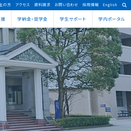
生の方
アクセス
資料請求
お問い合わせ
採用情報
English
支援
学納金・奨学金
学⽣サポート
学内ポータル
あわら宇宙センター
大学院
ポーツ健康科学部
応用理工学専攻
ポーツ健康科学科
社会システム学専攻