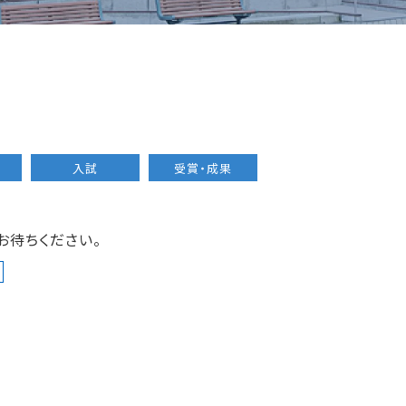
入試
受賞・成果
お待ちください。