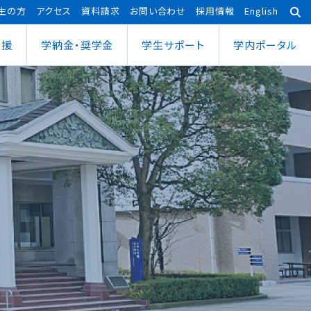
生の方
アクセス
資料請求
お問い合わせ
採用情報
English
支援
学納金・奨学金
学⽣サポート
学内ポータル
あわら宇宙センター
大学院
ポーツ健康科学部
応用理工学専攻
ポーツ健康科学科
社会システム学専攻