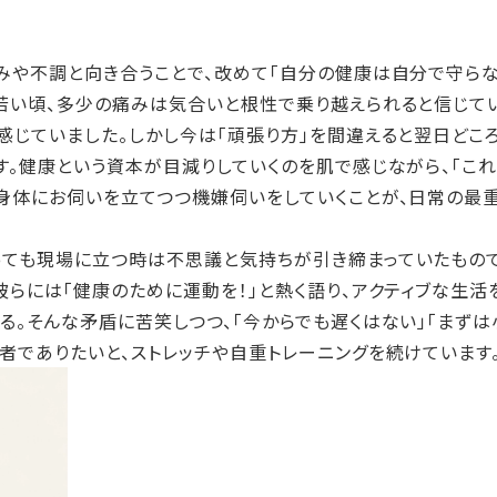
や不調と向き合うことで、改めて「自分の健康は自分で守らな
若い頃、多少の痛みは気合いと根性で乗り越えられると信じてい
感じていました。しかし今は「頑張り方」を間違えると翌日どこ
。健康という資本が目減りしていくのを肌で感じながら、「これ
身体にお伺いを立てつつ機嫌伺いをしていくことが、日常の最
ても現場に立つ時は不思議と気持ちが引き締まっていたもので
彼らには「健康のために運動を！」と熱く語り、アクティブな生活
る。そんな矛盾に苦笑しつつ、「今からでも遅くはない」「まず
者でありたいと、ストレッチや自重トレーニングを続けています