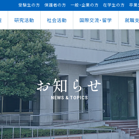
受験生の方
保護者の方
一般・企業の方
在学生の方
卒業
院
研究活動
社会活動
国際交流・留学
就職
（manaba）
進センター
ショナルセンター
⽀援ナビ
ロボット事業
医務情報
教育ローン
研究情報
ステム（学外からの接続）
情報
大学祭
の方へ
FUTブラス
障害学⽣⽀援
授業料等の減免制度
AI&IoTセンター
経営情報学部
ス
ログラム（OCPS）
・説明会のお申し込み
スポーツ教室
寮・下宿のご案内
まちづくりデザインセンター
学科
経営情報学科
ス
給付奨学⾦
リアセンターとの面談
その他活動
クラブ活動支援センター
ウェルネス＆スポーツサイエンスセンター
貸与奨学⾦
へい・受入れ
外へ渡航するみなさんへ
活動レポート
未来ロボティクスセンター
お知らせ
NEWS & TOPICS