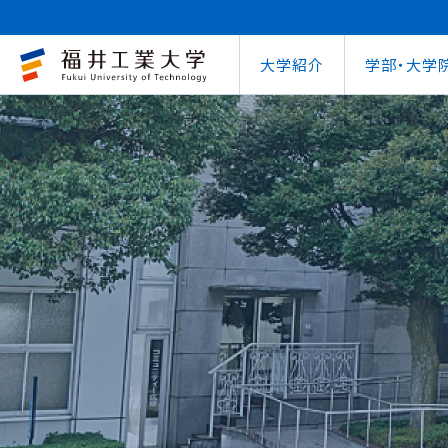
大学紹介
学部・大学
大学概要
キャリアセンター
自治体との連携
学費等納⼊⾦
学⽣⽣活⽀援室
学習管理システム
地域連携研究推
インターナ
図書館
就職
工学部
教育情報の公表
就職⽀援プログラム
FUT公開講座
在学⽣向け奨学⾦
学習⽀援室
学生ポータルシ
教育研究業績
国際交流
第62回
企業
環境学部
電気電子情報工学科
学びの特色
インターンシップ
出前講義・出前実験
受験⽣向け奨学⾦
情報メディアセンター
WEBシラバス
研究シーズ紹介
海外留学プ
式辞集
求人
OCPS
大学概要
地域連携研究推進センター
自治体との連携
インターナショナルセンター
キャリアセンター
学費等納⼊⾦
寮・下宿のご案内
学習管理システム（manaba）
教育情報の公表
在学⽣向け奨学⾦
FUT公開講座
就職実績
SSLプロジェクト
研究シーズ紹介
WEBシラバス
機械工学科
環境食品応用化
海外留学プログラム
教員紹介
就職実績
未来塾 講演会
⽇本学⽣⽀援機構奨学⾦ 
SSLプロジェクト
研究紀要
文化交流
キャ
建築土木工学科
デザイン学科
キャンパス案内
資格取得
科学実験キャラバン
⽇本学⽣⽀援機構奨学⾦ 
学⽣保険
外国人研究者招
【重要】海
原子力技術応用工学科