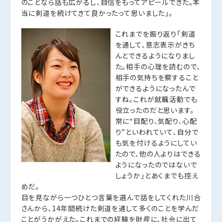
のことなら話も広がるし、自信をもってアピールできた。本
当に剣道を続けてきて良かったって思いました」。
これまでを振り返り「剣道
を通して、意志表示がきち
んとできるようになりまし
た。相手の心理を読むので、
相手の気持ちを察すること
ができるようになったんで
すね。これが就職活動でも
役立ったのだと思います。
常に“目配り、気配り、心配
り”といわれていて、自分で
も気を付けるようにしてい
たので、他の人よりはできる
ようになったのではないで
しょうか」とあくまでも控え
めだ。
目を見ながら一つひとつ言葉を選んで話をしてくれた川合
さんから、14年間続けた剣道を通して多くのことを学んだ
ことがうかがえた。これまでの経験を財産に、社会に出て