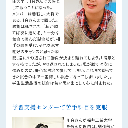
田大学。川合さんは大将と
して戦うことになった。
メンバーは善戦し、大将で
ある川合さんまで回った。
勝負は託された。「私が勝
てば次に進める」と十分な
気合で挑んだ試合だが、相
手の面を受け、それを返す
絶好のチャンスと思った瞬
間、逆にやり返されて勝負が決まり破れてしまう。「得意と
する技でしたが、やり返されてしまった。私が勝てば次に
進めたのに、肝心な試合で負けてしまい、これまで戦って
きた試合の中で一番悔しい試合になってしまいました」。
学生生活最後の試合は苦い思い出として心に刻まれた。
学習支援センターで苦手科目を克服
川合さんが福井工業大学
を選んだ理由は、剣道部が