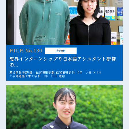
FILE No.130
その他
海外インターンシップや日本語アシスタント研修
の...
環境情報学部(現：経営情報学部)経営情報学科 3年 小林 うらら
工学部建築土木工学科 3年 江川 陸翔