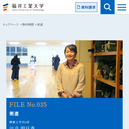
資料請求
トップページ
熱中時間
剣道
FILE No.035
剣道
機械工学科4年
川合 明日香