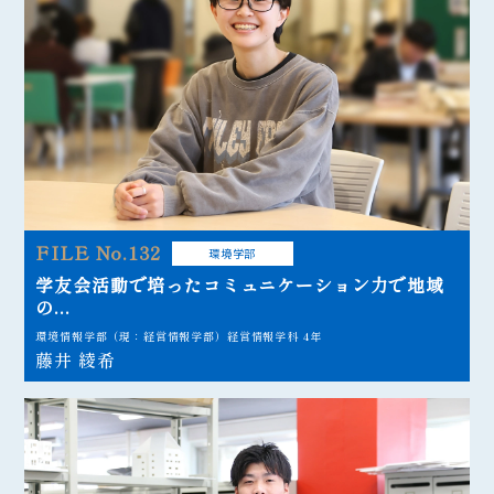
FILE No.132
環境学部
学友会活動で培ったコミュニケーション力で地域
の...
環境情報学部（現：経営情報学部）経営情報学科 4年
藤井 綾希