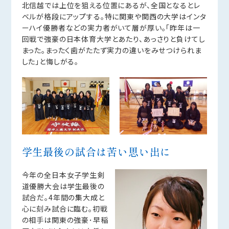
北信越では上位を狙える位置にあるが、全国となるとレ
ベルが格段にアップする。特に関東や関西の大学はインタ
ーハイ優勝者などの実力者がいて層が厚い。「昨年は一
回戦で強豪の日本体育大学とあたり、あっさりと負けてし
まった。まったく歯がたたず実力の違いをみせつけられま
した」と悔しがる。
学生最後の試合は苦い思い出に
今年の全日本女子学生剣
道優勝大会は学生最後の
試合だ。4年間の集大成と
心に刻み試合に臨む。初戦
の相手は関東の強豪･早稲