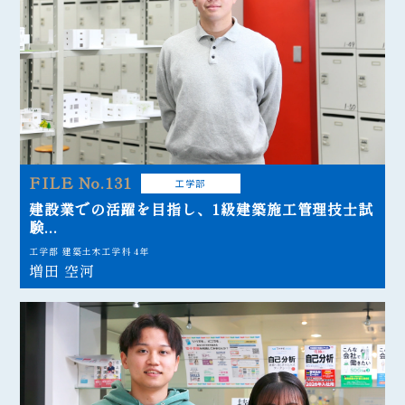
FILE No.131
工学部
建設業での活躍を目指し、1級建築施工管理技士試
験...
工学部 建築土木工学科 4年
増田 空河