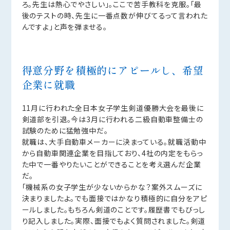
ろ。先生は熱心でやさしい」。ここで苦手教科を克服。「最
後のテストの時、先生に一番点数が伸びてるって言われた
んですよ」と声を弾ませる。
得意分野を積極的にアピールし、希望
企業に就職
11月に行われた全日本女子学生剣道優勝大会を最後に
剣道部を引退。今は3月に行われる二級自動車整備士の
試験のために猛勉強中だ。
就職は、大手自動車メーカーに決まっている。就職活動中
から自動車関連企業を目指しており、4社の内定をもらっ
た中で一番やりたいことができることを考え選んだ企業
だ。
「機械系の女子学生が少ないからかな？案外スムーズに
決まりましたよ。でも面接ではかなり積極的に自分をアピ
ールしました。もちろん剣道のことです。履歴書でもびっし
り記入しました。実際、面接でもよく質問されました。剣道