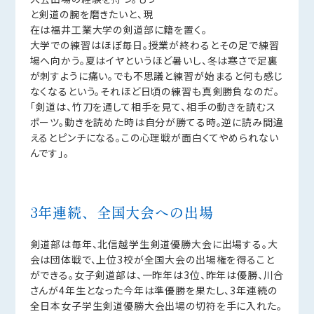
と剣道の腕を磨きたいと、現
在は福井工業大学の剣道部に籍を置く。
大学での練習はほぼ毎日。授業が終わるとその足で練習
場へ向かう。夏はイヤというほど暑いし、冬は寒さで足裏
が刺すように痛い。でも不思議と練習が始まると何も感じ
なくなるという。それほど日頃の練習も真剣勝負なのだ。
「剣道は、竹刀を通して相手を見て、相手の動きを読むス
ポーツ。動きを読めた時は自分が勝てる時。逆に読み間違
えるとピンチになる。この心理戦が面白くてやめられない
んです」。
3年連続、全国大会への出場
剣道部は毎年、北信越学生剣道優勝大会に出場する。大
会は団体戦で、上位3校が全国大会の出場権を得ること
ができる。女子剣道部は、一昨年は3位、昨年は優勝、川合
さんが4年生となった今年は準優勝を果たし、3年連続の
全日本女子学生剣道優勝大会出場の切符を手に入れた。