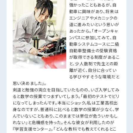
強かったこともあるが、自
動車に興味があり、将来は
エンジニアやメカニックの
道に進みたいという思いが
あったから。「オープンキャ
ンパスに参加してみて、自
動車システムコースに二級
自動車整備士の受験資格
が取得できる制度があるこ
と、少人数制で先生との距
離が近く、自分に合ってい
る学びやすそうな環境だと
思い決めました」。
剣道と勉強の両立を目指していたものの、いざ入学してみ
ると数学の授業でつまずいてしまう。「最初のテストでビリ
になってしまったんです。本当にショック。私は工業高校出
身なのですが、普通科に比べると数学の授業が少なく、学
んでいないこともあり、このままでは単位が危ういかもし
れない」と危機感を持った。そんな彼女が利用したのが
『学習支援センター』。「どんな教科でも教えてくれるとこ