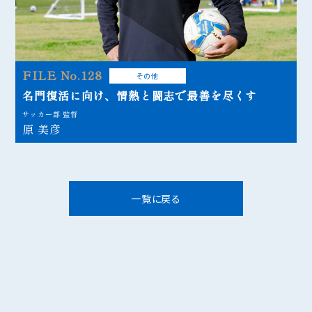
FILE No.128
その他
名門復活に向け、情熱と闘志で最善を尽くす
サッカー部 監督
原 美彦
一覧に戻る