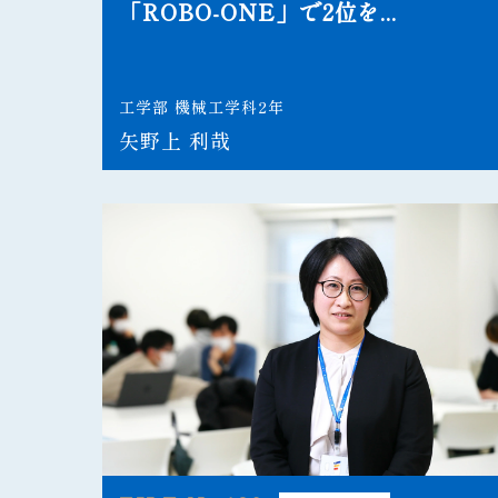
「ROBO-ONE」で2位を...
工学部 機械工学科2年
矢野上 利哉