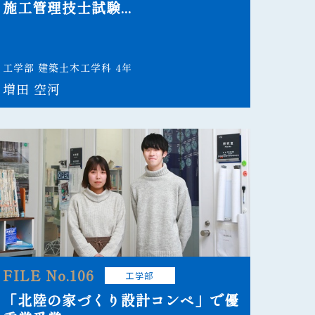
施工管理技士試験...
工学部 建築土木工学科 4年
増田 空河
FILE No.106
工学部
「北陸の家づくり設計コンペ」で優