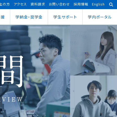
生の方
アクセス
資料請求
お問い合わせ
採用情報
English
支援
学納金・奨学金
学⽣サポート
学内ポータル
あわら宇宙センター
大学院
ポーツ健康科学部
応用理工学専攻
ポーツ健康科学科
社会システム学専攻