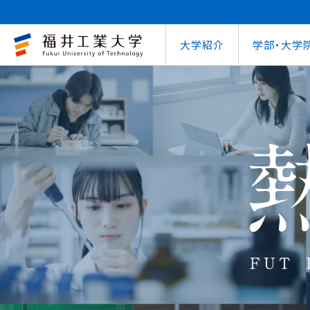
大学紹介
学部・大学
大学概要
キャリアセンター
自治体との連携
学費等納⼊⾦
学⽣⽣活⽀援室
学習管理システム
地域連携研究推
インターナ
図書館
就職
工学部
教育情報の公表
就職⽀援プログラム
FUT公開講座
在学⽣向け奨学⾦
学習⽀援室
学生ポータルシ
教育研究業績
国際交流
第62回
企業
環境学部
電気電子情報工学科
学びの特色
インターンシップ
出前講義・出前実験
受験⽣向け奨学⾦
情報メディアセンター
WEBシラバス
研究シーズ紹介
海外留学プ
式辞集
求人
OCPS
大学概要
地域連携研究推進センター
自治体との連携
インターナショナルセンター
キャリアセンター
学費等納⼊⾦
寮・下宿のご案内
学習管理システム（manaba）
教育情報の公表
在学⽣向け奨学⾦
FUT公開講座
就職実績
SSLプロジェクト
研究シーズ紹介
WEBシラバス
機械工学科
環境食品応用化
海外留学プログラム
教員紹介
就職実績
未来塾 講演会
⽇本学⽣⽀援機構奨学⾦ 
SSLプロジェクト
研究紀要
文化交流
キャ
建築土木工学科
デザイン学科
キャンパス案内
資格取得
科学実験キャラバン
⽇本学⽣⽀援機構奨学⾦ 
学⽣保険
外国人研究者招
【重要】海
原子力技術応用工学科