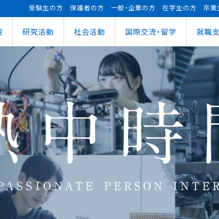
受験生の方
保護者の方
一般・企業の方
在学生の方
卒業
院
研究活動
社会活動
国際交流・留学
就職
（manaba）
進センター
ショナルセンター
⽀援ナビ
ロボット事業
医務情報
教育ローン
研究情報
ステム（学外からの接続）
情報
大学祭
の方へ
FUTブラス
障害学⽣⽀援
授業料等の減免制度
AI&IoTセンター
経営情報学部
ス
ログラム（OCPS）
・説明会のお申し込み
スポーツ教室
寮・下宿のご案内
まちづくりデザインセンター
学科
経営情報学科
ス
給付奨学⾦
リアセンターとの面談
その他活動
クラブ活動支援センター
ウェルネス＆スポーツサイエンスセンター
貸与奨学⾦
へい・受入れ
外へ渡航するみなさんへ
活動レポート
未来ロボティクスセンター