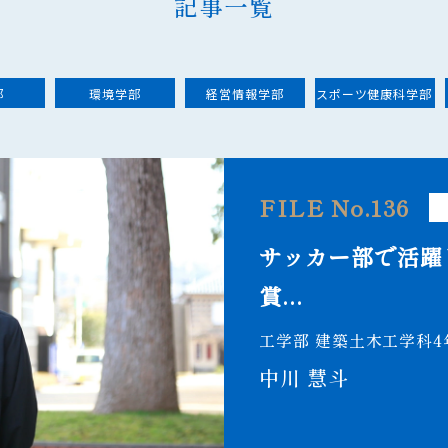
記事一覧
部
環境学部
経営情報学部
スポーツ健康科学部
FILE No.136
サッカー部で活躍
賞...
工学部 建築土木工学科4
中川 慧斗