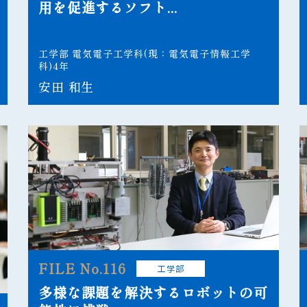
用を促進するソフト...
工学部 電気電子工学科(現：電気電子情報工学
科)4年
安田 和生
FILE No.116
工学部
多様な課題を解決するロボットの可