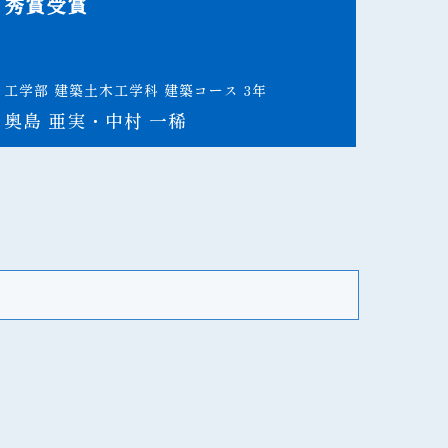
秀賞受賞
工学部 建築土木工学科 建築コース 3年
奥島 亜実・中村 一稀