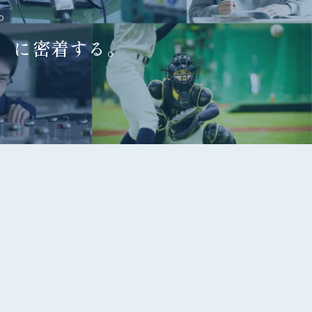
。
、に密着する。