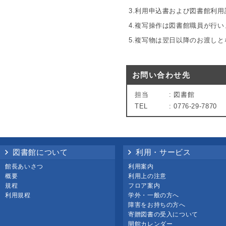
3.利用申込書および図書館利
4.複写操作は図書館職員が行
5.複写物は翌日以降のお渡し
お問い合わせ先
担当
: 図書館
TEL
: 0776-29-7870
図書館について
利用・サービス
館長あいさつ
利用案内
概要
利用上の注意
規程
フロア案内
利用規程
学外・一般の方へ
障害をお持ちの方へ
寄贈図書の受入について
開館カレンダー