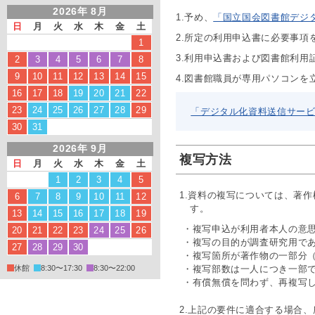
2026年 8月
1.予め、
「国立国会図書館デジ
日
月
火
水
木
金
土
2.所定の利用申込書に必要事項
1
3.利用申込書および図書館利
2
3
4
5
6
7
8
9
10
11
12
13
14
15
4.図書館職員が専用パソコン
16
17
18
19
20
21
22
23
24
25
26
27
28
29
「デジタル化資料送信サー
30
31
2026年 9月
複写方法
日
月
火
水
木
金
土
1
2
3
4
5
1.資料の複写については、著
6
7
8
9
10
11
12
す。
13
14
15
16
17
18
19
・複写申込が利用者本人の意
20
21
22
23
24
25
26
・複写の目的が調査研究用で
27
28
29
30
・複写箇所が著作物の一部分
休館
8:30〜17:30
8:30〜22:00
・複写部数は一人につき一部
・有償無償を問わず、再複写
2.上記の要件に適合する場合