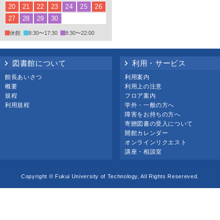
20
21
22
23
24
25
26
27
28
29
30
休館
8:30〜17:30
8:30〜22:00
図書館について
利用・サービス
館長あいさつ
利用案内
概要
利用上の注意
規程
フロア案内
利用規程
学外・一般の方へ
障害をお持ちの方へ
寄贈図書の受入について
開館カレンダー
オンラインリクエスト
講座・相談室
Copyright © Fukui University of Technology, All Rights Resereved.