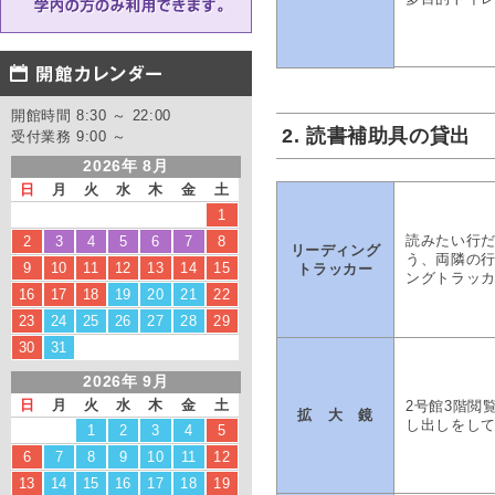
開館時間 8:30 ～ 22:00
2. 読書補助具の貸出
受付業務 9:00 ～
2026年 8月
日
月
火
水
木
金
土
1
読みたい行
2
3
4
5
6
7
8
リーディング
う、両隣の
9
10
11
12
13
14
15
トラッカー
ングトラッ
16
17
18
19
20
21
22
23
24
25
26
27
28
29
30
31
2026年 9月
日
月
火
水
木
金
土
2号館3階閲
拡 大 鏡
し出しをし
1
2
3
4
5
6
7
8
9
10
11
12
13
14
15
16
17
18
19