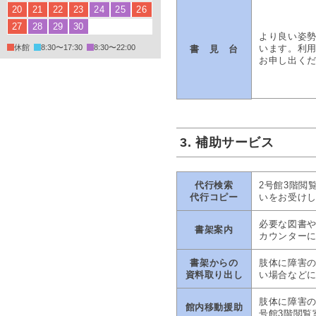
20
21
22
23
24
25
26
27
28
29
30
より良い姿
います。利用
休館
8:30〜17:30
8:30〜22:00
書 見 台
お申し出く
3. 補助サービス
代行検索
2号館3階閲
代行コピー
いをお受け
必要な図書や
書架案内
カウンター
書架からの
肢体に障害
資料取り出し
い場合など
肢体に障害の
館内移動援助
号館3階閲覧