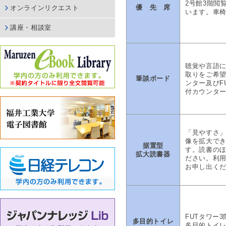
2号館3階閲
優 先 席
オンラインリクエスト
います。車
講座・相談室
聴覚や言語
取りをご希望
筆談ボード
ンター及びF
付カウンタ
「見やすさ
像を拡大でき
据置型
す。読書の
拡大読書器
ださい。利用
お申し出く
FUTタワー
多目的トイレ
多目的トイレ