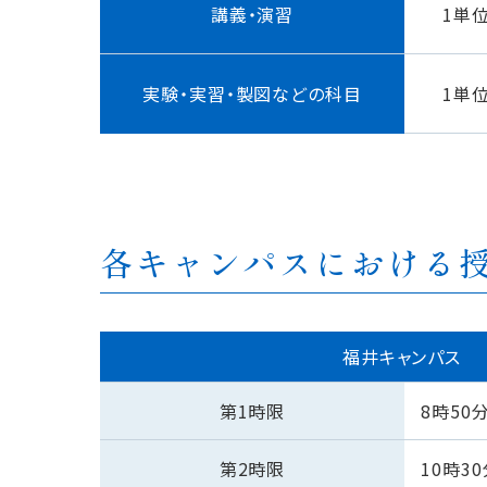
講義・演習
1単位
実験・実習・製図などの科目
1単位
各キャンパスにおける
福井キャンパス
第1時限
8時50
第2時限
10時3