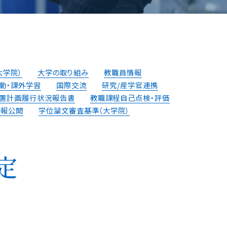
大学院）
大学の取り組み
教職員情報
動・課外学習
国際交流
研究/産学官連携
置計画履⾏状況報告書
教職課程自己点検・評価
情報公開
学位論⽂審査基準（⼤学院）
定