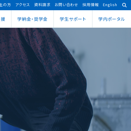
生の方
アクセス
資料請求
お問い合わせ
採用情報
English
支援
学納金・奨学金
学⽣サポート
学内ポータル
あわら宇宙センター
大学院
ポーツ健康科学部
応用理工学専攻
ポーツ健康科学科
社会システム学専攻