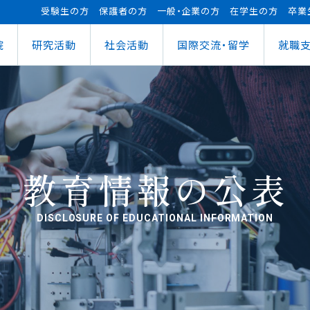
受験生の方
保護者の方
一般・企業の方
在学生の方
卒業
院
研究活動
社会活動
国際交流・留学
就職
（manaba）
進センター
ショナルセンター
⽀援ナビ
ロボット事業
医務情報
教育ローン
研究情報
ステム（学外からの接続）
情報
大学祭
の方へ
FUTブラス
障害学⽣⽀援
授業料等の減免制度
AI&IoTセンター
経営情報学部
ス
ログラム（OCPS）
・説明会のお申し込み
スポーツ教室
寮・下宿のご案内
まちづくりデザインセンター
学科
経営情報学科
ス
給付奨学⾦
リアセンターとの面談
その他活動
クラブ活動支援センター
ウェルネス＆スポーツサイエンスセンター
貸与奨学⾦
へい・受入れ
外へ渡航するみなさんへ
活動レポート
未来ロボティクスセンター
教育情報の公表
DISCLOSURE OF EDUCATIONAL INFORMATION