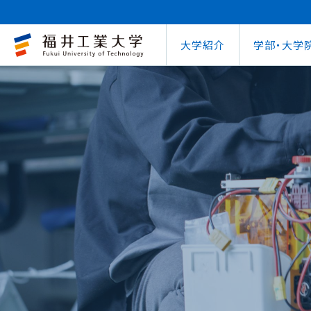
大学紹介
学部・大学
大学概要
キャリアセンター
自治体との連携
学費等納⼊⾦
学⽣⽣活⽀援室
学習管理システム
地域連携研究推
インターナ
図書館
就職
工学部
教育情報の公表
就職⽀援プログラム
FUT公開講座
在学⽣向け奨学⾦
学習⽀援室
学生ポータルシ
教育研究業績
国際交流
第62回
企業
環境学部
電気電子情報工学科
学びの特色
インターンシップ
出前講義・出前実験
受験⽣向け奨学⾦
情報メディアセンター
WEBシラバス
研究シーズ紹介
海外留学プ
式辞集
求人
OCPS
大学概要
地域連携研究推進センター
自治体との連携
インターナショナルセンター
キャリアセンター
学費等納⼊⾦
寮・下宿のご案内
学習管理システム（manaba）
教育情報の公表
在学⽣向け奨学⾦
FUT公開講座
就職実績
SSLプロジェクト
研究シーズ紹介
WEBシラバス
機械工学科
環境食品応用化
海外留学プログラム
教員紹介
就職実績
未来塾 講演会
⽇本学⽣⽀援機構奨学⾦ 
SSLプロジェクト
研究紀要
文化交流
キャ
建築土木工学科
デザイン学科
キャンパス案内
資格取得
科学実験キャラバン
⽇本学⽣⽀援機構奨学⾦ 
学⽣保険
外国人研究者招
【重要】海
原子力技術応用工学科