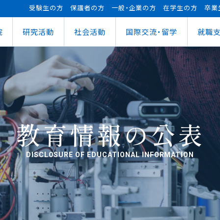
受験生の方
保護者の方
一般・企業の方
在学生の方
卒業
院
研究活動
社会活動
国際交流・留学
就職
（manaba）
進センター
ショナルセンター
⽀援ナビ
ロボット事業
医務情報
教育ローン
研究情報
ステム（学外からの接続）
情報
大学祭
の方へ
FUTブラス
障害学⽣⽀援
授業料等の減免制度
AI&IoTセンター
経営情報学部
ス
ログラム（OCPS）
・説明会のお申し込み
スポーツ教室
寮・下宿のご案内
まちづくりデザインセンター
学科
経営情報学科
ス
給付奨学⾦
リアセンターとの面談
その他活動
クラブ活動支援センター
ウェルネス＆スポーツサイエンスセンター
貸与奨学⾦
へい・受入れ
外へ渡航するみなさんへ
活動レポート
未来ロボティクスセンター
教育情報の公表
DISCLOSURE OF EDUCATIONAL INFORMATION