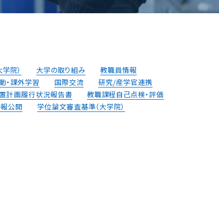
大学院）
大学の取り組み
教職員情報
動・課外学習
国際交流
研究/産学官連携
置計画履⾏状況報告書
教職課程自己点検・評価
情報公開
学位論⽂審査基準（⼤学院）