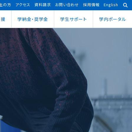
生の方
アクセス
資料請求
お問い合わせ
採用情報
English
支援
学納金・奨学金
学⽣サポート
学内ポータル
あわら宇宙センター
大学院
ポーツ健康科学部
応用理工学専攻
ポーツ健康科学科
社会システム学専攻