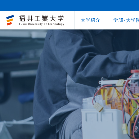
大学紹介
学部・大学
大学概要
キャリアセンター
自治体との連携
学費等納⼊⾦
学⽣⽣活⽀援室
学習管理システム
地域連携研究推
インターナ
図書館
就職
工学部
教育情報の公表
就職⽀援プログラム
FUT公開講座
在学⽣向け奨学⾦
学習⽀援室
学生ポータルシ
教育研究業績
国際交流
第62回
企業
環境学部
電気電子情報工学科
学びの特色
インターンシップ
出前講義・出前実験
受験⽣向け奨学⾦
情報メディアセンター
WEBシラバス
研究シーズ紹介
海外留学プ
式辞集
求人
OCPS
大学概要
地域連携研究推進センター
自治体との連携
インターナショナルセンター
キャリアセンター
学費等納⼊⾦
寮・下宿のご案内
学習管理システム（manaba）
教育情報の公表
在学⽣向け奨学⾦
FUT公開講座
就職実績
SSLプロジェクト
研究シーズ紹介
WEBシラバス
機械工学科
環境食品応用化
海外留学プログラム
教員紹介
就職実績
未来塾 講演会
⽇本学⽣⽀援機構奨学⾦ 
SSLプロジェクト
研究紀要
文化交流
キャ
建築土木工学科
デザイン学科
キャンパス案内
資格取得
科学実験キャラバン
⽇本学⽣⽀援機構奨学⾦ 
学⽣保険
外国人研究者招
【重要】海
原子力技術応用工学科