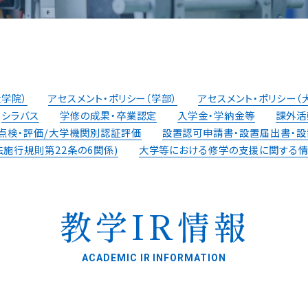
大学院）
アセスメント・ポリシー（学部）
アセスメント・ポリシー（
シラバス
学修の成果・卒業認定
入学金・学納金等
課外活
点検・評価/⼤学機関別認証評価
設置認可申請書・設置届出書・
設
施行規則第22条の6関係)
大学等における修学の支援に関する
教学IR情報
ACADEMIC IR INFORMATION