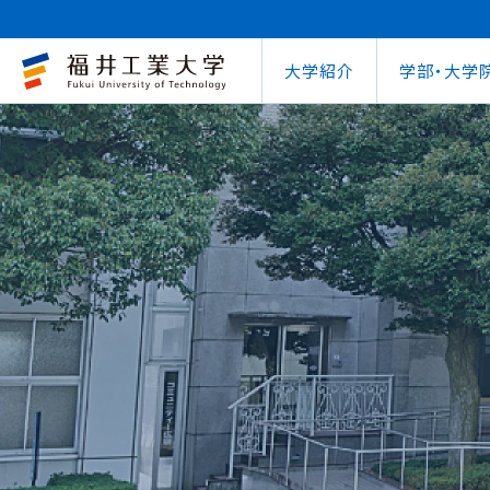
大学紹介
学部・大学
大学概要
キャリアセンター
自治体との連携
学費等納⼊⾦
学⽣⽣活⽀援室
学習管理システム
地域連携研究推
インターナ
図書館
就職
工学部
教育情報の公表
就職⽀援プログラム
FUT公開講座
在学⽣向け奨学⾦
学習⽀援室
学生ポータルシ
教育研究業績
国際交流
第62回
企業
環境学部
電気電子情報工学科
学びの特色
インターンシップ
出前講義・出前実験
受験⽣向け奨学⾦
情報メディアセンター
WEBシラバス
研究シーズ紹介
海外留学プ
式辞集
求人
OCPS
大学概要
地域連携研究推進センター
自治体との連携
インターナショナルセンター
キャリアセンター
学費等納⼊⾦
寮・下宿のご案内
学習管理システム（manaba）
教育情報の公表
在学⽣向け奨学⾦
FUT公開講座
就職実績
SSLプロジェクト
研究シーズ紹介
WEBシラバス
機械工学科
環境食品応用化
海外留学プログラム
教員紹介
就職実績
未来塾 講演会
⽇本学⽣⽀援機構奨学⾦ 
SSLプロジェクト
研究紀要
文化交流
キャ
建築土木工学科
デザイン学科
キャンパス案内
資格取得
科学実験キャラバン
⽇本学⽣⽀援機構奨学⾦ 
学⽣保険
外国人研究者招
【重要】海
原子力技術応用工学科