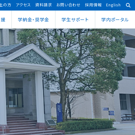
生の方
アクセス
資料請求
お問い合わせ
採用情報
English
支援
学納金・奨学金
学⽣サポート
学内ポータル
あわら宇宙センター
大学院
ポーツ健康科学部
応用理工学専攻
ポーツ健康科学科
社会システム学専攻