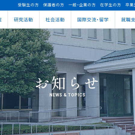
受験生の方
保護者の方
一般・企業の方
在学生の方
卒業
院
研究活動
社会活動
国際交流・留学
就職
（manaba）
進センター
ショナルセンター
⽀援ナビ
ロボット事業
医務情報
教育ローン
研究情報
ステム（学外からの接続）
情報
大学祭
の方へ
FUTブラス
障害学⽣⽀援
授業料等の減免制度
AI&IoTセンター
経営情報学部
ス
ログラム（OCPS）
・説明会のお申し込み
スポーツ教室
寮・下宿のご案内
まちづくりデザインセンター
学科
経営情報学科
ス
給付奨学⾦
リアセンターとの面談
その他活動
クラブ活動支援センター
ウェルネス＆スポーツサイエンスセンター
貸与奨学⾦
へい・受入れ
外へ渡航するみなさんへ
活動レポート
未来ロボティクスセンター
お知らせ
NEWS & TOPICS