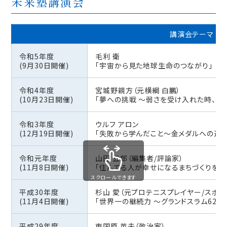
未来塾講演会
講演会テーマ
令和5年度
毛利 衛
(9月30日開催)
「宇宙から見た地球生命のつながり」
令和4年度
宮城野親方（元横綱 白鵬）
(10月23日開催)
「夢への挑戦 ～弱さを受け入れた時、強
令和3年度
ウルフ アロン
(12月19日開催)
「失敗から学んだこと～金メダルへの道」
令和元年度
山田 五郎（編集者/評論家）
(11月8日開催)
「住んでる人が幸せになるまちづくりを！
スクロールできます
平成30年度
杉山 愛（元プロテニスプレイヤー/スポー
(11月4日開催)
「世界一の継続力 ～グランドスラム62
平成29年度
東国原 英夫（政治家）