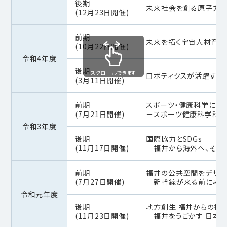
後期
未来社会を創る原子力の
(12月23日開催)
前期
未来を拓く宇宙人材育成
(10月22日開催)
令和4年度
後期
スクロールできます
ロボティクスが活躍する
(3月11日開催)
前期
スポーツ・健康科学によ
(7月21日開催)
－スポーツ健康科学科の”
令和3年度
後期
国際協力とSDGs
(11月17日開催)
－福井から海外へ、そし
前期
福井の公共空間をデザイ
(7月27日開催)
－新幹線が来る前にみん
令和元年度
後期
地方創生 福井からの挑
(11月23日開催)
－福井をうごかす 日本