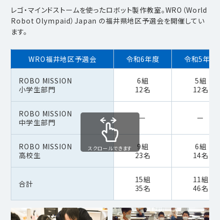
レゴ・マインドストームを使ったロボット製作教室。WRO（World
Robot Olympaid）Japan の福井県地区予選会を開催してい
ます。
WRO福井地区予選会
令和6年度
令和5年度
ROBO MISSION
6組
5組
小学生部門
12名
12名
ROBO MISSION
ー
ー
中学生部門
ROBO MISSION
9組
6組
スクロールできます
高校生
23名
14名
15組
11組
合計
35名
46名