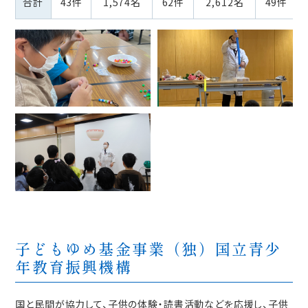
合計
43件
1,574名
62件
2,612名
49件
子どもゆめ基金事業（独）国立青少
年教育振興機構
国と民間が協力して、子供の体験・読書活動などを応援し、子供