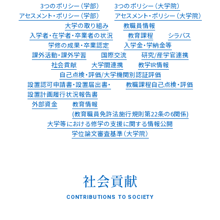
3つのポリシー（学部）
3つのポリシー（大学院）
アセスメント・ポリシー（学部）
アセスメント・ポリシー（大学院）
大学の取り組み
教職員情報
⼊学者・在学者・卒業者の状況
教育課程
シラバス
学修の成果・卒業認定
入学金・学納金等
課外活動・課外学習
国際交流
研究/産学官連携
社会貢献
⼤学間連携
教学IR情報
⾃⼰点検・評価/⼤学機関別認証評価
設置認可申請書・設置届出書・
教職課程自己点検・評価
設置計画履⾏状況報告書
外部資⾦
教育情報
(教育職員免許法施行規則第22条の6関係)
大学等における修学の支援に関する情報公開
学位論⽂審査基準（⼤学院）
社会貢献
CONTRIBUTIONS TO SOCIETY