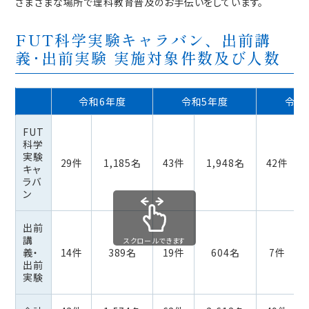
さまざまな場所で理科教育普及のお手伝いをしています。
FUT科学実験キャラバン、出前講
義･出前実験 実施対象件数及び人数
令和6年度
令和5年度
令和
FUT
科学
実験
29件
1,185名
43件
1,948名
42件
キャ
ラバ
ン
出前
講
スクロールできます
義・
14件
389名
19件
604名
7件
出前
実験