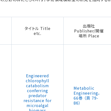
出版社
タイトル Title
Publisher/開催
etc.
場所 Place
Engineered
chlorophyll
catabolism
Metabolic
conferring
Engineering，
predator
66巻 （頁 79-
resistance for
86）
microalgal
biomass