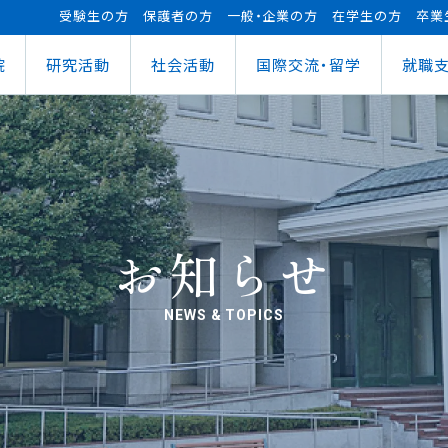
受験生の方
保護者の方
一般・企業の方
在学生の方
卒業
院
研究活動
社会活動
国際交流・留学
就職
（manaba）
進センター
ショナルセンター
⽀援ナビ
ロボット事業
医務情報
教育ローン
研究情報
ステム（学外からの接続）
情報
大学祭
の方へ
FUTブラス
障害学⽣⽀援
授業料等の減免制度
AI&IoTセンター
経営情報学部
ス
ログラム（OCPS）
・説明会のお申し込み
スポーツ教室
寮・下宿のご案内
まちづくりデザインセンター
学科
経営情報学科
ス
給付奨学⾦
リアセンターとの面談
その他活動
クラブ活動支援センター
ウェルネス＆スポーツサイエンスセンター
貸与奨学⾦
へい・受入れ
外へ渡航するみなさんへ
活動レポート
未来ロボティクスセンター
お知らせ
NEWS & TOPICS