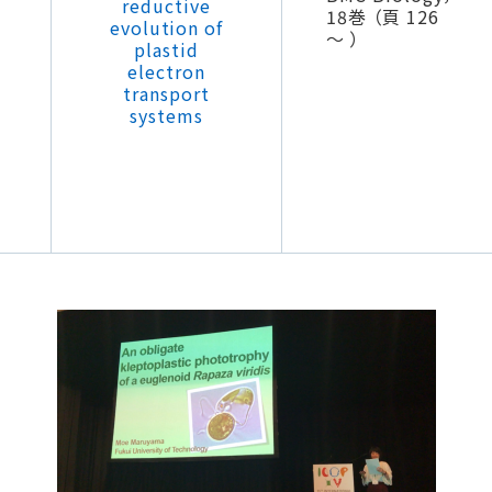
reductive
18巻 （頁 126
evolution of
～ ）
plastid
electron
transport
systems