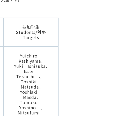
参加学生
Students/対象
Targets
Yuichiro
Kashiyama、
Yuki Ishizuka、
Issei
Terauchi 、
Toshiki
Matsuda、
Yoshiaki
Maeda、
Tomoko
Yoshino 、
Mitsufumi