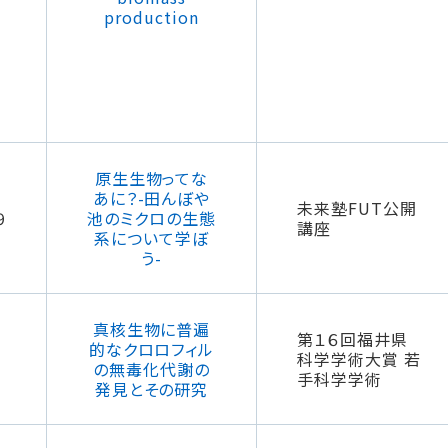
production
原生生物ってな
あに？-田んぼや
未来塾FUT公開
9
池のミクロの生態
講座
系について学ぼ
う-
真核生物に普遍
第１６回福井県
的なクロロフィル
科学学術大賞 若
の無毒化代謝の
手科学学術
発見とその研究