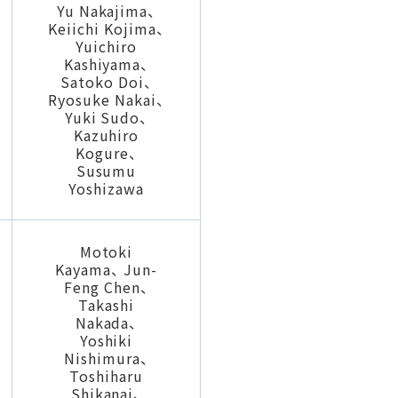
Yu Nakajima、
Keiichi Kojima、
Yuichiro
Kashiyama、
Satoko Doi、
Ryosuke Nakai、
Yuki Sudo、
Kazuhiro
Kogure、
Susumu
Yoshizawa
Motoki
Kayama、 Jun-
Feng Chen、
Takashi
Nakada、
Yoshiki
Nishimura、
Toshiharu
Shikanai、