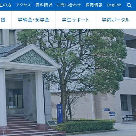
生の方
アクセス
資料請求
お問い合わせ
採用情報
English
支援
学納金・奨学金
学⽣サポート
学内ポータル
あわら宇宙センター
大学院
ポーツ健康科学部
応用理工学専攻
ポーツ健康科学科
社会システム学専攻