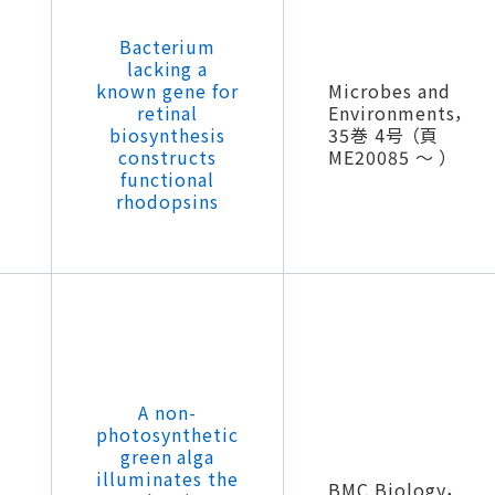
Bacterium
lacking a
known gene for
Microbes and
retinal
Environments，
biosynthesis
35巻 4号 （頁
constructs
ME20085 ～ ）
functional
rhodopsins
A non-
photosynthetic
green alga
illuminates the
BMC Biology，