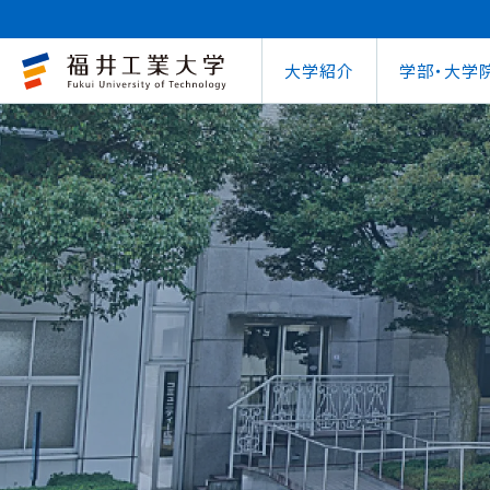
大学紹介
学部・大学
大学概要
キャリアセンター
自治体との連携
学費等納⼊⾦
学⽣⽣活⽀援室
学習管理システム
地域連携研究推
インターナ
図書館
就職
工学部
教育情報の公表
就職⽀援プログラム
FUT公開講座
在学⽣向け奨学⾦
学習⽀援室
学生ポータルシ
教育研究業績
国際交流
第62回
企業
環境学部
電気電子情報工学科
学びの特色
インターンシップ
出前講義・出前実験
受験⽣向け奨学⾦
情報メディアセンター
WEBシラバス
研究シーズ紹介
海外留学プ
式辞集
求人
OCPS
大学概要
地域連携研究推進センター
自治体との連携
インターナショナルセンター
キャリアセンター
学費等納⼊⾦
寮・下宿のご案内
学習管理システム（manaba）
教育情報の公表
在学⽣向け奨学⾦
FUT公開講座
就職実績
SSLプロジェクト
研究シーズ紹介
WEBシラバス
機械工学科
環境食品応用化
海外留学プログラム
教員紹介
就職実績
未来塾 講演会
⽇本学⽣⽀援機構奨学⾦ 
SSLプロジェクト
研究紀要
文化交流
キャ
建築土木工学科
デザイン学科
キャンパス案内
資格取得
科学実験キャラバン
⽇本学⽣⽀援機構奨学⾦ 
学⽣保険
外国人研究者招
【重要】海
原子力技術応用工学科