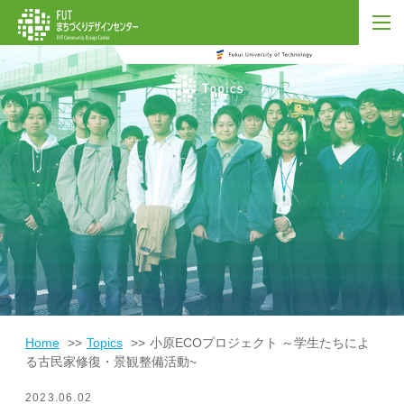
Home
Topics
小原ECOプロジェクト ～学生たちによ
る古民家修復・景観整備活動~
2023.06.02