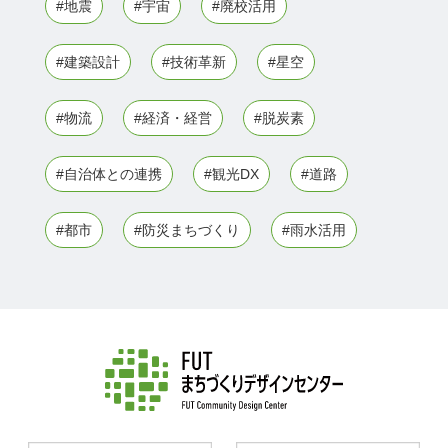
#地震
#宇宙
#廃校活用
#建築設計
#技術革新
#星空
#物流
#経済・経営
#脱炭素
#自治体との連携
#観光DX
#道路
#都市
#防災まちづくり
#雨水活用