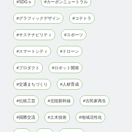
#SDGｓ
#カーボンニュートラル
#グラフィックデザイン
#コテトラ
#サステナビリティ
#スポーツ
#スマートシティ
#ドローン
#プロダクト
#ロボット開発
#交通まちづくり
#人材育成
#伝統工芸
#北陸新幹線
#古民家再生
#国際交流
#土木技術
#地域活性化