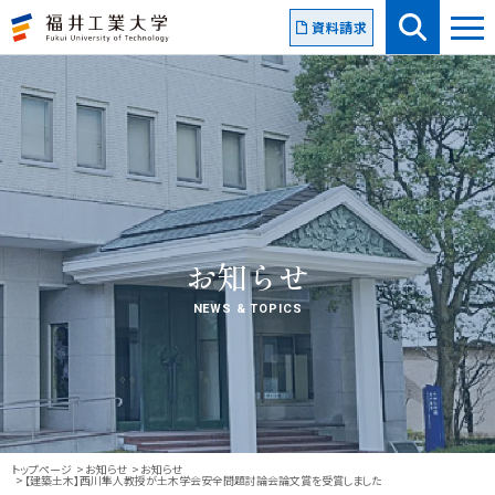
資料請求
お知らせ
NEWS & TOPICS
トップページ
お知らせ
お知らせ
【建築土木】西川隼人教授が土木学会安全問題討論会論文賞を受賞しました