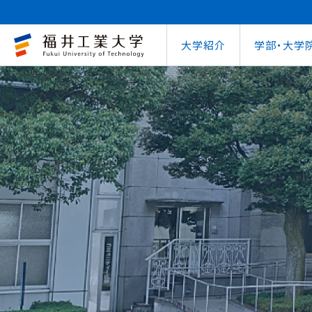
大学紹介
学部・大学
大学概要
キャリアセンター
自治体との連携
学費等納⼊⾦
学⽣⽣活⽀援室
学習管理システム
地域連携研究推
インターナ
図書館
就職
工学部
教育情報の公表
就職⽀援プログラム
FUT公開講座
在学⽣向け奨学⾦
学習⽀援室
学生ポータルシ
教育研究業績
国際交流
第62回
企業
環境学部
電気電子情報工学科
学びの特色
インターンシップ
出前講義・出前実験
受験⽣向け奨学⾦
情報メディアセンター
WEBシラバス
研究シーズ紹介
海外留学プ
式辞集
求人
OCPS
大学概要
地域連携研究推進センター
自治体との連携
インターナショナルセンター
キャリアセンター
学費等納⼊⾦
寮・下宿のご案内
学習管理システム（manaba）
教育情報の公表
在学⽣向け奨学⾦
FUT公開講座
就職実績
SSLプロジェクト
研究シーズ紹介
WEBシラバス
機械工学科
環境食品応用化
海外留学プログラム
教員紹介
就職実績
未来塾 講演会
⽇本学⽣⽀援機構奨学⾦ 
SSLプロジェクト
研究紀要
文化交流
キャ
建築土木工学科
デザイン学科
キャンパス案内
資格取得
科学実験キャラバン
⽇本学⽣⽀援機構奨学⾦ 
学⽣保険
外国人研究者招
【重要】海
原子力技術応用工学科