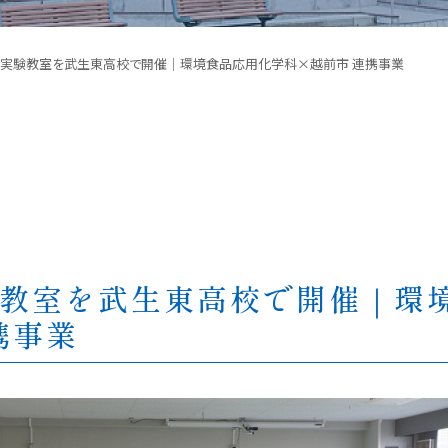
理科実験教室を武生東高校で開催｜環境食品応用化学科×越前市 連携事業
験教室を武生東高校で開催｜環
携事業