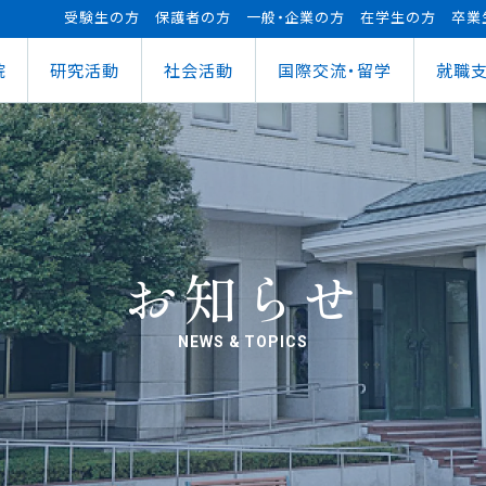
受験生の方
保護者の方
一般・企業の方
在学生の方
卒業
院
研究活動
社会活動
国際交流・留学
就職
（manaba）
進センター
ショナルセンター
⽀援ナビ
ロボット事業
医務情報
教育ローン
研究情報
ステム（学外からの接続）
情報
大学祭
の方へ
FUTブラス
障害学⽣⽀援
授業料等の減免制度
AI&IoTセンター
経営情報学部
ス
ログラム（OCPS）
・説明会のお申し込み
スポーツ教室
寮・下宿のご案内
まちづくりデザインセンター
学科
経営情報学科
ス
給付奨学⾦
リアセンターとの面談
その他活動
クラブ活動支援センター
ウェルネス＆スポーツサイエンスセンター
貸与奨学⾦
へい・受入れ
外へ渡航するみなさんへ
活動レポート
未来ロボティクスセンター
お知らせ
NEWS & TOPICS