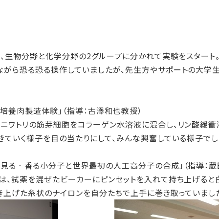
は、生物分野と化学分野の2グループに分かれて実験をスター
がら恐る恐る操作していましたが、先生方やサポートの大学
培養肉製造体験」（指導：古澤和也教授）
ニワトリの筋芽細胞をコラーゲン水溶液に混合し、リン酸緩衝
きていく様子を目の当たりにして、みんな興奮している様子でし
見る‐香る小分子と世界最初の人工高分子の合成」（指導：蔵
は、試薬を混ぜたビーカーにピンセットを入れて持ち上げると
き上げた糸状のナイロンを自分たちで上手に巻き取っていまし