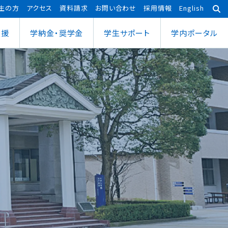
生の方
アクセス
資料請求
お問い合わせ
採用情報
English
支援
学納金・奨学金
学⽣サポート
学内ポータル
あわら宇宙センター
大学院
ポーツ健康科学部
応用理工学専攻
ポーツ健康科学科
社会システム学専攻