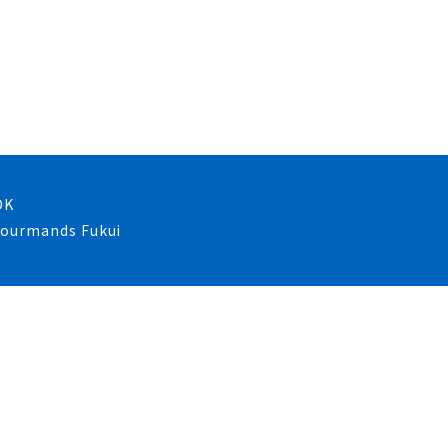
OK
 gourmands Fukui