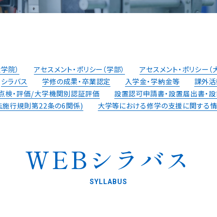
大学院）
アセスメント・ポリシー（学部）
アセスメント・ポリシー（
シラバス
学修の成果・卒業認定
入学金・学納金等
課外活
点検・評価/⼤学機関別認証評価
設置認可申請書・設置届出書・
設
施行規則第22条の6関係)
大学等における修学の支援に関する
WEBシラバス
SYLLABUS