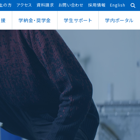
生の方
アクセス
資料請求
お問い合わせ
採用情報
English
支援
学納金・奨学金
学⽣サポート
学内ポータル
あわら宇宙センター
大学院
ポーツ健康科学部
応用理工学専攻
ポーツ健康科学科
社会システム学専攻