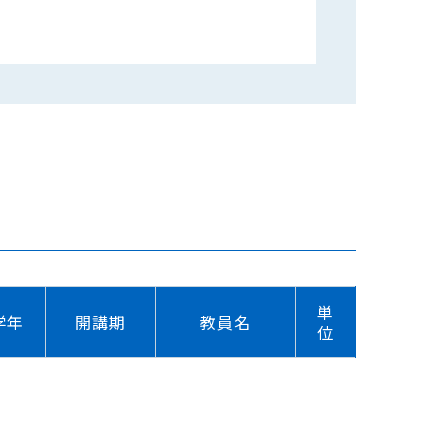
単
学年
開講期
教員名
位