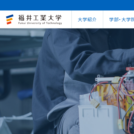
大学紹介
学部・大学
大学概要
キャリアセンター
自治体との連携
学費等納⼊⾦
学⽣⽣活⽀援室
学習管理システム
地域連携研究推
インターナ
図書館
就職
工学部
教育情報の公表
就職⽀援プログラム
FUT公開講座
在学⽣向け奨学⾦
学習⽀援室
学生ポータルシ
教育研究業績
国際交流
第62回
企業
環境学部
電気電子情報工学科
学びの特色
インターンシップ
出前講義・出前実験
受験⽣向け奨学⾦
情報メディアセンター
WEBシラバス
研究シーズ紹介
海外留学プ
式辞集
求人
OCPS
大学概要
地域連携研究推進センター
自治体との連携
インターナショナルセンター
キャリアセンター
学費等納⼊⾦
寮・下宿のご案内
学習管理システム（manaba）
教育情報の公表
在学⽣向け奨学⾦
FUT公開講座
就職実績
SSLプロジェクト
研究シーズ紹介
WEBシラバス
機械工学科
環境食品応用化
海外留学プログラム
教員紹介
就職実績
未来塾 講演会
⽇本学⽣⽀援機構奨学⾦ 
SSLプロジェクト
研究紀要
文化交流
キャ
建築土木工学科
デザイン学科
キャンパス案内
資格取得
科学実験キャラバン
⽇本学⽣⽀援機構奨学⾦ 
学⽣保険
外国人研究者招
【重要】海
原子力技術応用工学科