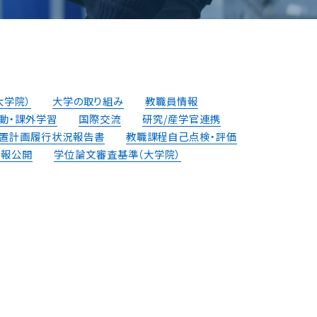
大学院）
大学の取り組み
教職員情報
動・課外学習
国際交流
研究/産学官連携
置計画履⾏状況報告書
教職課程自己点検・評価
情報公開
学位論⽂審査基準（⼤学院）