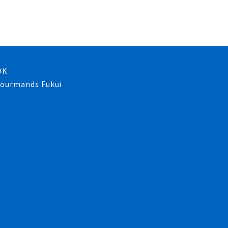
OK
 gourmands Fukui