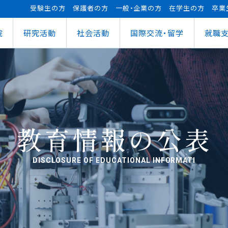
受験生の方
保護者の方
一般・企業の方
在学生の方
卒業
院
研究活動
社会活動
国際交流・留学
就職
（manaba）
進センター
ショナルセンター
⽀援ナビ
ロボット事業
医務情報
教育ローン
研究情報
ステム（学外からの接続）
情報
大学祭
の方へ
FUTブラス
障害学⽣⽀援
授業料等の減免制度
AI&IoTセンター
経営情報学部
ス
ログラム（OCPS）
・説明会のお申し込み
スポーツ教室
寮・下宿のご案内
まちづくりデザインセンター
学科
経営情報学科
ス
給付奨学⾦
リアセンターとの面談
その他活動
クラブ活動支援センター
ウェルネス＆スポーツサイエンスセンター
貸与奨学⾦
へい・受入れ
外へ渡航するみなさんへ
活動レポート
未来ロボティクスセンター
教育情報の公表
DISCLOSURE OF EDUCATIONAL INFORMATI