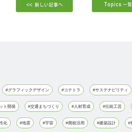
#グラフィックデザイン
#コテトラ
#サステナビリティ
ボット開発
#交通まちづくり
#人材育成
#伝統工芸
性化
#地震
#宇宙
#廃校活用
#建築設計
#