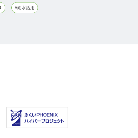
り
#雨水活用