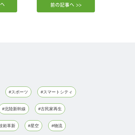
#スポーツ
#スマートシティ
#北陸新幹線
#古民家再生
技術革新
#星空
#物流