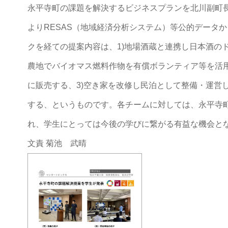
永平寺町の課題を解決するビジネスプランを北川副町
よりRESAS（地域経済分析システム）等公的データ
クを経ての提案内容は、1)地場酒蔵と連携し日本酒の
農地でバイオマス燃料作物を有償ボランティア等を活
に販売する、3)空き家を改修し民泊として整備・運営
する、というものです。各チームに対しては、永平寺
れ、学生にとっては今後の学びに繋がる有益な機会と
文責 菊池 武晴