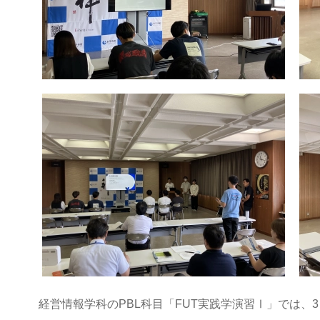
経営情報学科のPBL科目「FUT実践学演習Ⅰ」では、