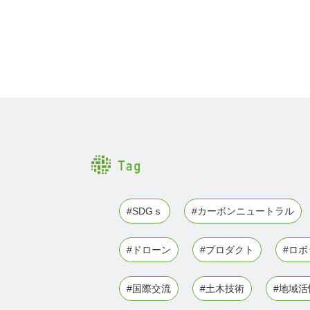
#SDGｓ
#カーボンニュートラル
#ドローン
#プロダクト
#ロ
#国際交流
#土木技術
#地域活