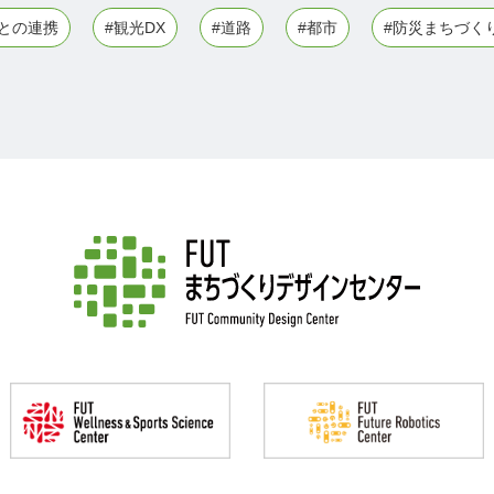
との連携
#観光DX
#道路
#都市
#防災まちづく