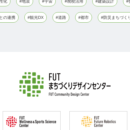
性化
#地震
#宇宙
#廃校活用
#建築設計
#
との連携
#観光DX
#道路
#都市
#防災まちづく