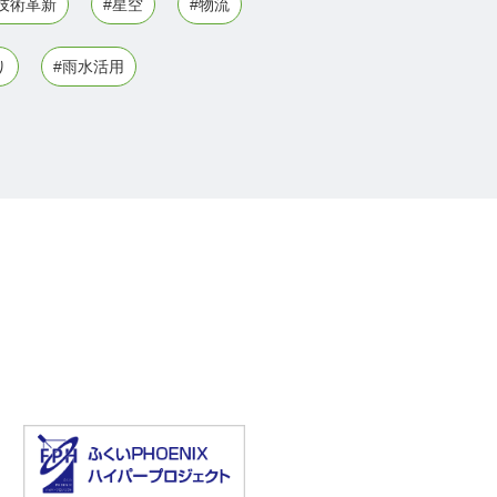
技術革新
#星空
#物流
り
#雨水活用