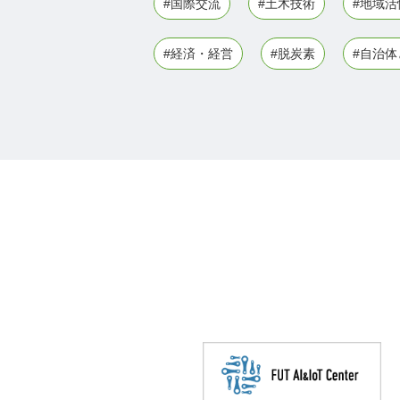
#国際交流
#土木技術
#地域活
#経済・経営
#脱炭素
#自治体