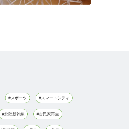
#スポーツ
#スマートシティ
#北陸新幹線
#古民家再生