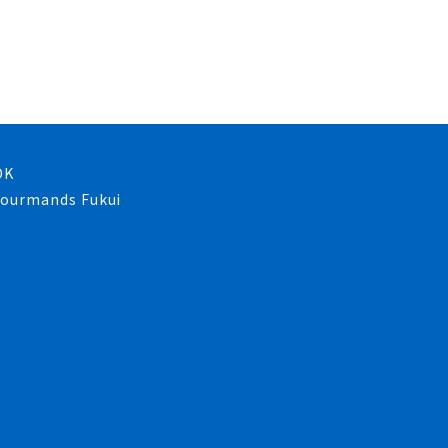
OK
 gourmands Fukui