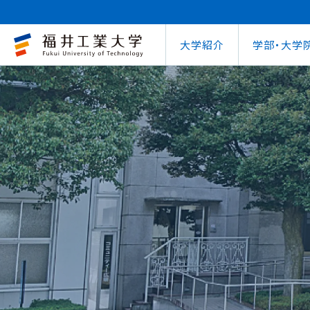
大学紹介
学部・大学
大学概要
キャリアセンター
自治体との連携
学費等納⼊⾦
学⽣⽣活⽀援室
学習管理システム
地域連携研究推
インターナ
図書館
就職
工学部
教育情報の公表
就職⽀援プログラム
FUT公開講座
在学⽣向け奨学⾦
学習⽀援室
学生ポータルシ
教育研究業績
国際交流
第62回
企業
環境学部
電気電子情報工学科
学びの特色
インターンシップ
出前講義・出前実験
受験⽣向け奨学⾦
情報メディアセンター
WEBシラバス
研究シーズ紹介
海外留学プ
式辞集
求人
OCPS
大学概要
地域連携研究推進センター
自治体との連携
インターナショナルセンター
キャリアセンター
学費等納⼊⾦
寮・下宿のご案内
学習管理システム（manaba）
教育情報の公表
在学⽣向け奨学⾦
FUT公開講座
就職実績
SSLプロジェクト
研究シーズ紹介
WEBシラバス
機械工学科
環境食品応用化
海外留学プログラム
教員紹介
就職実績
未来塾 講演会
⽇本学⽣⽀援機構奨学⾦ 
SSLプロジェクト
研究紀要
文化交流
キャ
建築土木工学科
デザイン学科
キャンパス案内
資格取得
科学実験キャラバン
⽇本学⽣⽀援機構奨学⾦ 
学⽣保険
外国人研究者招
【重要】海
原子力技術応用工学科