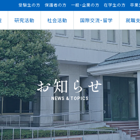
受験生の方
保護者の方
一般・企業の方
在学生の方
卒業
院
研究活動
社会活動
国際交流・留学
就職
（manaba）
進センター
ショナルセンター
⽀援ナビ
ロボット事業
医務情報
教育ローン
研究情報
ステム（学外からの接続）
情報
大学祭
の方へ
FUTブラス
障害学⽣⽀援
授業料等の減免制度
AI&IoTセンター
経営情報学部
ス
ログラム（OCPS）
・説明会のお申し込み
スポーツ教室
寮・下宿のご案内
まちづくりデザインセンター
学科
経営情報学科
ス
給付奨学⾦
リアセンターとの面談
その他活動
クラブ活動支援センター
ウェルネス＆スポーツサイエンスセンター
貸与奨学⾦
へい・受入れ
外へ渡航するみなさんへ
活動レポート
未来ロボティクスセンター
お知らせ
NEWS & TOPICS