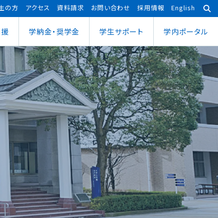
生の方
アクセス
資料請求
お問い合わせ
採用情報
English
支援
学納金・奨学金
学⽣サポート
学内ポータル
あわら宇宙センター
大学院
ポーツ健康科学部
応用理工学専攻
ポーツ健康科学科
社会システム学専攻