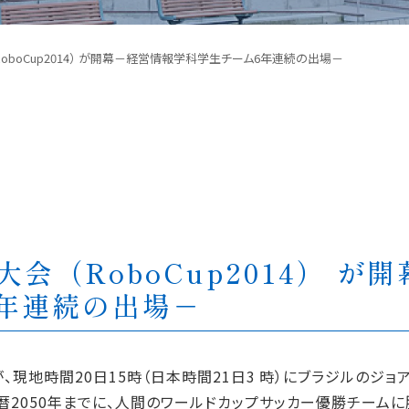
（RoboCup2014） が開幕－経営情報学科学生チーム6年連続の出場－
界大会（RoboCup2014） 
年連続の出場－
現地時間20日15時（日本時間21日3 時）にブラジルのジョアンペ
暦2050年までに、人間のワールドカップサッカー優勝チーム