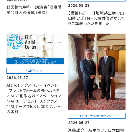
2026.05.28
経営情報学科 講演会「高度職
業会計人の養成」開催！
【講義レポート】地域共生学で山
田隆史氏（ＮＨＫ福井放送局）よ
りご講義いただきました
AI&IoTセンター
2026.05.27
AI＆IoT テクノロジーイベント
「プラットフォームの先へ、現場
×AI が創る地域イノベーション
～AI エージェント・AR グラス・
地域データで拓く日本モデル～」
の実施
インターナショナルセンター
2026.05.27
進藤雄介 駐ボツワナ日本国特