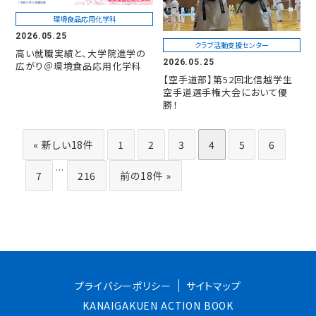
環境食品応用化学科
2026.05.25
クラブ活動支援センター
高い就職実績と、大学院進学の
2026.05.25
広がり＠環境食品応用化学科
【空手道部】第52回北信越学生
空手道選手権大会において優
勝！
« 新しい18件
1
2
3
4
5
6
...
7
216
前の18件 »
プライバシーポリシー
サイトマップ
KANAIGAKUEN ACTION BOOK