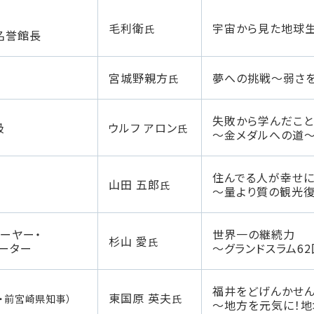
毛利衛
宇宙から見た地球
氏
名誉館長
宮城野親方
夢への挑戦～弱さを
氏
失敗から学んだこと
級
ウルフ アロン
氏
〜金メダルへの道
住んでる人が幸せに
山田 五郎
氏
〜量より質の観光
ーヤー・
世界一の継続力
杉山 愛
氏
ーター
～グランドスラム6
福井をどげんかせ
東国原 英夫
・前宮崎県知事）
氏
〜地方を元気に！地