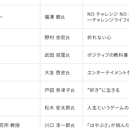
NO チャレンジ NO L
ー
福澤 朗
氏
〜チャレンジライフ
野村 忠宏
折れない心
氏
武田 双雲
ポジティブの教科書
氏
大友 啓史
エンターテイメント
氏
戸田 奈津子
”好き”に生きる
氏
松木 安太郎
人生というゲームの
氏
究所 教授
川口 淳一郎
「はやぶさ」が挑ん
氏