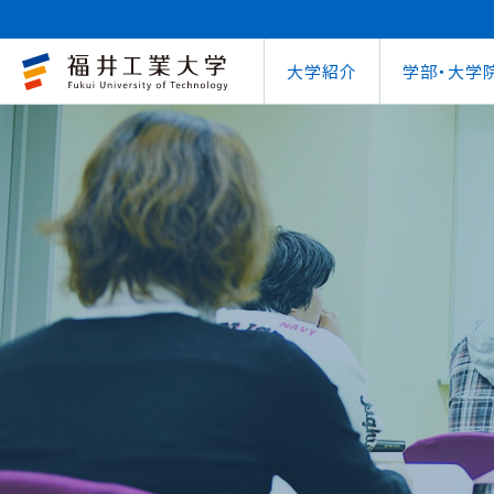
大学紹介
学部・大学
大学概要
キャリアセンター
自治体との連携
学費等納⼊⾦
学⽣⽣活⽀援室
学習管理システム
地域連携研究推
インターナ
図書館
就職
工学部
教育情報の公表
就職⽀援プログラム
FUT公開講座
在学⽣向け奨学⾦
学習⽀援室
学生ポータルシ
教育研究業績
国際交流
第62回
企業
環境学部
電気電子情報工学科
学びの特色
インターンシップ
出前講義・出前実験
受験⽣向け奨学⾦
情報メディアセンター
WEBシラバス
研究シーズ紹介
海外留学プ
式辞集
求人
OCPS
大学概要
地域連携研究推進センター
自治体との連携
インターナショナルセンター
キャリアセンター
学費等納⼊⾦
寮・下宿のご案内
学習管理システム（manaba）
教育情報の公表
在学⽣向け奨学⾦
FUT公開講座
就職実績
SSLプロジェクト
研究シーズ紹介
WEBシラバス
機械工学科
環境食品応用化
海外留学プログラム
教員紹介
就職実績
未来塾 講演会
⽇本学⽣⽀援機構奨学⾦ 
SSLプロジェクト
研究紀要
文化交流
キャ
建築土木工学科
デザイン学科
キャンパス案内
資格取得
科学実験キャラバン
⽇本学⽣⽀援機構奨学⾦ 
学⽣保険
外国人研究者招
【重要】海
原子力技術応用工学科