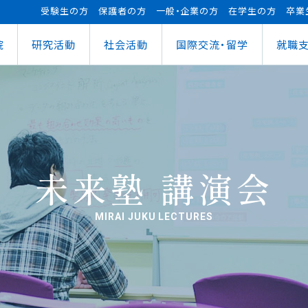
受験生の方
保護者の方
一般・企業の方
在学生の方
卒業
院
研究活動
社会活動
国際交流・留学
就職
（manaba）
進センター
ショナルセンター
⽀援ナビ
ロボット事業
医務情報
教育ローン
研究情報
ステム（学外からの接続）
情報
大学祭
の方へ
FUTブラス
障害学⽣⽀援
授業料等の減免制度
AI&IoTセンター
経営情報学部
ス
ログラム（OCPS）
・説明会のお申し込み
スポーツ教室
寮・下宿のご案内
まちづくりデザインセンター
学科
経営情報学科
ス
給付奨学⾦
リアセンターとの面談
その他活動
クラブ活動支援センター
ウェルネス＆スポーツサイエンスセンター
貸与奨学⾦
へい・受入れ
外へ渡航するみなさんへ
活動レポート
未来ロボティクスセンター
未来塾 講演会
MIRAI JUKU LECTURES