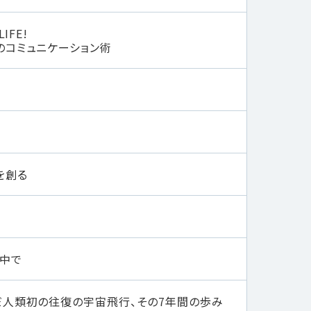
IFE!
のコミュニケーション術
を創る
中で
だ人類初の往復の宇宙飛行、その7年間の歩み