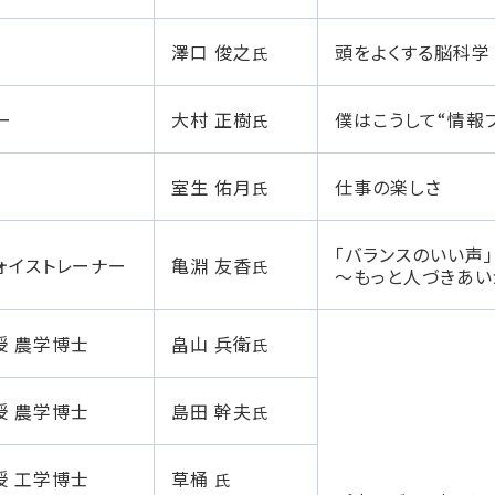
澤口 俊之
頭をよくする脳科学
氏
ー
大村 正樹
僕はこうして“情報
氏
室生 佑月
仕事の楽しさ
氏
「バランスのいい声
ォイストレーナー
亀淵 友香
氏
～もっと人づきあい
授 農学博士
畠山 兵衛
氏
授 農学博士
島田 幹夫
氏
授 工学博士
草桶
氏