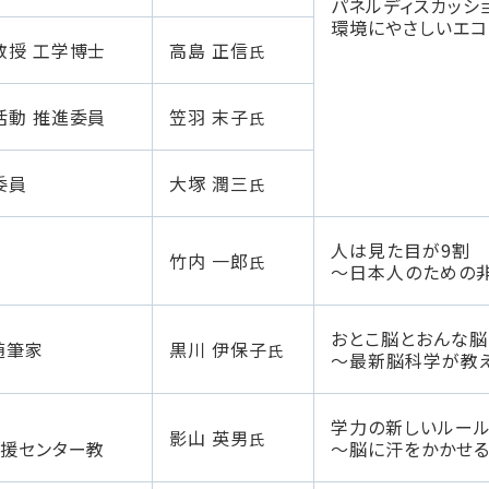
パネルディスカッシ
環境にやさしいエコ
教授 工学博士
高島 正信
氏
活動 推進委員
笠羽 末子
氏
委員
大塚 潤三
氏
人は見た目が9割
竹内 一郎
氏
～日本人のための
おとこ脳とおんな脳
随筆家
黒川 伊保子
氏
～最新脳科学が教
学力の新しいルー
影山 英男
氏
支援センター教
～脳に汗をかかせる