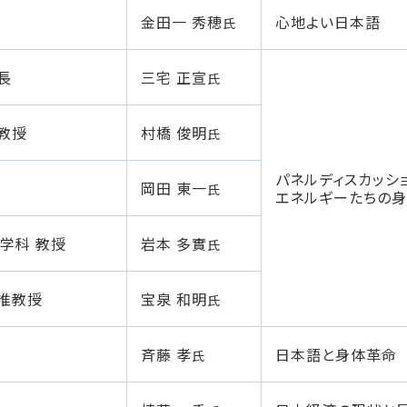
金田一 秀穂
心地よい日本語
氏
長
三宅 正宣
氏
教授
村橋 俊明
氏
パネルディスカッシ
岡田 東一
氏
エネルギーたちの
学科 教授
岩本 多實
氏
准教授
宝泉 和明
氏
斉藤 孝
日本語と身体革命
氏