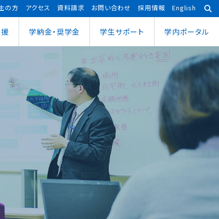
生の方
アクセス
資料請求
お問い合わせ
採用情報
English
支援
学納金・奨学金
学⽣サポート
学内ポータル
あわら宇宙センター
大学院
ポーツ健康科学部
応用理工学専攻
ポーツ健康科学科
社会システム学専攻