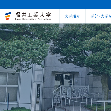
大学紹介
学部・大学
大学概要
キャリアセンター
自治体との連携
学費等納⼊⾦
学⽣⽣活⽀援室
学習管理システム
地域連携研究推
インターナ
図書館
就職
工学部
教育情報の公表
就職⽀援プログラム
FUT公開講座
在学⽣向け奨学⾦
学習⽀援室
学生ポータルシ
教育研究業績
国際交流
第62回
企業
環境学部
電気電子情報工学科
学びの特色
インターンシップ
出前講義・出前実験
受験⽣向け奨学⾦
情報メディアセンター
WEBシラバス
研究シーズ紹介
海外留学プ
式辞集
求人
OCPS
大学概要
地域連携研究推進センター
自治体との連携
インターナショナルセンター
キャリアセンター
学費等納⼊⾦
寮・下宿のご案内
学習管理システム（manaba）
教育情報の公表
在学⽣向け奨学⾦
FUT公開講座
就職実績
SSLプロジェクト
研究シーズ紹介
WEBシラバス
機械工学科
環境食品応用化
海外留学プログラム
教員紹介
就職実績
未来塾 講演会
⽇本学⽣⽀援機構奨学⾦ 
SSLプロジェクト
研究紀要
文化交流
キャ
建築土木工学科
デザイン学科
キャンパス案内
資格取得
科学実験キャラバン
⽇本学⽣⽀援機構奨学⾦ 
学⽣保険
外国人研究者招
【重要】海
原子力技術応用工学科