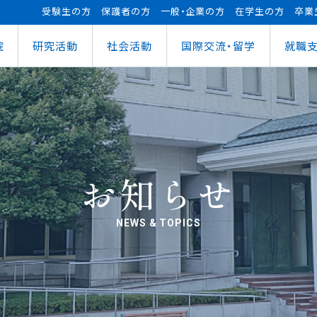
受験生の方
保護者の方
一般・企業の方
在学生の方
卒業
院
研究活動
社会活動
国際交流・留学
就職
（manaba）
進センター
ショナルセンター
⽀援ナビ
ロボット事業
医務情報
教育ローン
研究情報
ステム（学外からの接続）
情報
大学祭
の方へ
FUTブラス
障害学⽣⽀援
授業料等の減免制度
AI&IoTセンター
経営情報学部
ス
ログラム（OCPS）
・説明会のお申し込み
スポーツ教室
寮・下宿のご案内
まちづくりデザインセンター
学科
経営情報学科
ス
給付奨学⾦
リアセンターとの面談
その他活動
クラブ活動支援センター
ウェルネス＆スポーツサイエンスセンター
貸与奨学⾦
へい・受入れ
外へ渡航するみなさんへ
活動レポート
未来ロボティクスセンター
お知らせ
NEWS & TOPICS