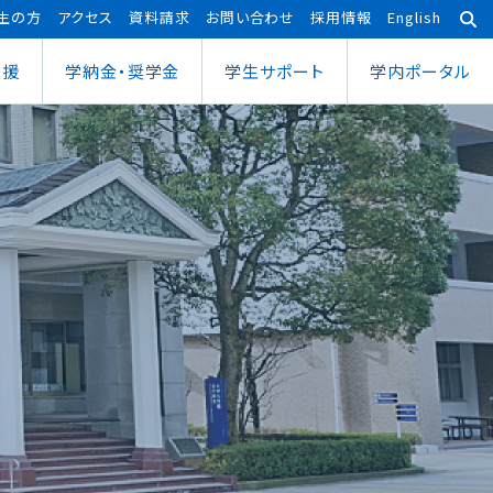
生の方
アクセス
資料請求
お問い合わせ
採用情報
English
支援
学納金・奨学金
学⽣サポート
学内ポータル
あわら宇宙センター
大学院
ポーツ健康科学部
応用理工学専攻
ポーツ健康科学科
社会システム学専攻