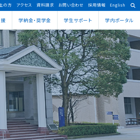
生の方
アクセス
資料請求
お問い合わせ
採用情報
English
支援
学納金・奨学金
学⽣サポート
学内ポータル
あわら宇宙センター
大学院
ポーツ健康科学部
応用理工学専攻
ポーツ健康科学科
社会システム学専攻