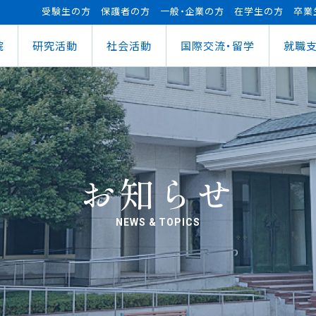
受験生の方
保護者の方
一般・企業の方
在学生の方
卒業
院
研究活動
社会活動
国際交流・留学
就職
（manaba）
進センター
ショナルセンター
⽀援ナビ
ロボット事業
医務情報
教育ローン
研究情報
ステム（学外からの接続）
情報
大学祭
の方へ
FUTブラス
障害学⽣⽀援
授業料等の減免制度
AI&IoTセンター
経営情報学部
ス
ログラム（OCPS）
・説明会のお申し込み
スポーツ教室
寮・下宿のご案内
まちづくりデザインセンター
学科
経営情報学科
ス
給付奨学⾦
リアセンターとの面談
その他活動
クラブ活動支援センター
ウェルネス＆スポーツサイエンスセンター
貸与奨学⾦
へい・受入れ
外へ渡航するみなさんへ
活動レポート
未来ロボティクスセンター
お知らせ
NEWS & TOPICS