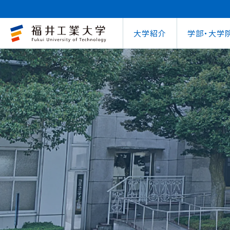
大学紹介
学部・大学
大学概要
キャリアセンター
自治体との連携
学費等納⼊⾦
学⽣⽣活⽀援室
学習管理システム
地域連携研究推
インターナ
図書館
就職
工学部
教育情報の公表
就職⽀援プログラム
FUT公開講座
在学⽣向け奨学⾦
学習⽀援室
学生ポータルシ
教育研究業績
国際交流
第62回
企業
環境学部
電気電子情報工学科
学びの特色
インターンシップ
出前講義・出前実験
受験⽣向け奨学⾦
情報メディアセンター
WEBシラバス
研究シーズ紹介
海外留学プ
式辞集
求人
OCPS
大学概要
地域連携研究推進センター
自治体との連携
インターナショナルセンター
キャリアセンター
学費等納⼊⾦
寮・下宿のご案内
学習管理システム（manaba）
教育情報の公表
在学⽣向け奨学⾦
FUT公開講座
就職実績
SSLプロジェクト
研究シーズ紹介
WEBシラバス
機械工学科
環境食品応用化
海外留学プログラム
教員紹介
就職実績
未来塾 講演会
⽇本学⽣⽀援機構奨学⾦ 
SSLプロジェクト
研究紀要
文化交流
キャ
建築土木工学科
デザイン学科
キャンパス案内
資格取得
科学実験キャラバン
⽇本学⽣⽀援機構奨学⾦ 
学⽣保険
外国人研究者招
【重要】海
原子力技術応用工学科