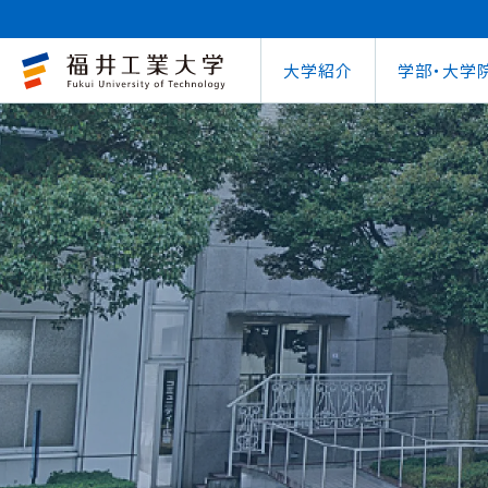
大学紹介
学部・大学
大学概要
キャリアセンター
自治体との連携
学費等納⼊⾦
学⽣⽣活⽀援室
学習管理システム
地域連携研究推
インターナ
図書館
就職
工学部
教育情報の公表
就職⽀援プログラム
FUT公開講座
在学⽣向け奨学⾦
学習⽀援室
学生ポータルシ
教育研究業績
国際交流
第62回
企業
環境学部
電気電子情報工学科
学びの特色
インターンシップ
出前講義・出前実験
受験⽣向け奨学⾦
情報メディアセンター
WEBシラバス
研究シーズ紹介
海外留学プ
式辞集
求人
OCPS
大学概要
地域連携研究推進センター
自治体との連携
インターナショナルセンター
キャリアセンター
学費等納⼊⾦
寮・下宿のご案内
学習管理システム（manaba）
教育情報の公表
在学⽣向け奨学⾦
FUT公開講座
就職実績
SSLプロジェクト
研究シーズ紹介
WEBシラバス
機械工学科
環境食品応用化
海外留学プログラム
教員紹介
就職実績
未来塾 講演会
⽇本学⽣⽀援機構奨学⾦ 
SSLプロジェクト
研究紀要
文化交流
キャ
建築土木工学科
デザイン学科
キャンパス案内
資格取得
科学実験キャラバン
⽇本学⽣⽀援機構奨学⾦ 
学⽣保険
外国人研究者招
【重要】海
原子力技術応用工学科