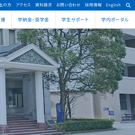
生の方
アクセス
資料請求
お問い合わせ
採用情報
English
支援
学納金・奨学金
学⽣サポート
学内ポータル
あわら宇宙センター
大学院
ポーツ健康科学部
応用理工学専攻
ポーツ健康科学科
社会システム学専攻