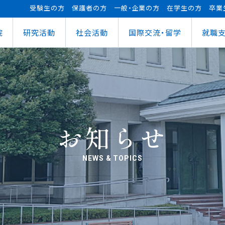
受験生の方
保護者の方
一般・企業の方
在学生の方
卒業
院
研究活動
社会活動
国際交流・留学
就職
（manaba）
進センター
ショナルセンター
⽀援ナビ
ロボット事業
医務情報
教育ローン
研究情報
ステム（学外からの接続）
情報
大学祭
の方へ
FUTブラス
障害学⽣⽀援
授業料等の減免制度
AI&IoTセンター
経営情報学部
ス
ログラム（OCPS）
・説明会のお申し込み
スポーツ教室
寮・下宿のご案内
まちづくりデザインセンター
学科
経営情報学科
ス
給付奨学⾦
リアセンターとの面談
その他活動
クラブ活動支援センター
ウェルネス＆スポーツサイエンスセンター
貸与奨学⾦
へい・受入れ
外へ渡航するみなさんへ
活動レポート
未来ロボティクスセンター
お知らせ
NEWS & TOPICS