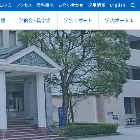
生の方
アクセス
資料請求
お問い合わせ
採用情報
English
支援
学納金・奨学金
学⽣サポート
学内ポータル
あわら宇宙センター
大学院
ポーツ健康科学部
応用理工学専攻
ポーツ健康科学科
社会システム学専攻