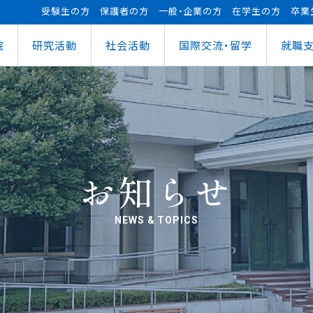
受験生の方
保護者の方
一般・企業の方
在学生の方
卒業
院
研究活動
社会活動
国際交流・留学
就職
（manaba）
進センター
ショナルセンター
⽀援ナビ
ロボット事業
医務情報
教育ローン
研究情報
ステム（学外からの接続）
情報
大学祭
の方へ
FUTブラス
障害学⽣⽀援
授業料等の減免制度
AI&IoTセンター
経営情報学部
ス
ログラム（OCPS）
・説明会のお申し込み
スポーツ教室
寮・下宿のご案内
まちづくりデザインセンター
学科
経営情報学科
ス
給付奨学⾦
リアセンターとの面談
その他活動
クラブ活動支援センター
ウェルネス＆スポーツサイエンスセンター
貸与奨学⾦
へい・受入れ
外へ渡航するみなさんへ
活動レポート
未来ロボティクスセンター
お知らせ
NEWS & TOPICS