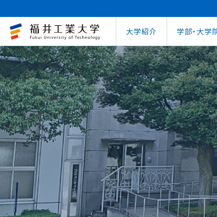
大学紹介
学部・大学
大学概要
キャリアセンター
自治体との連携
学費等納⼊⾦
学⽣⽣活⽀援室
学習管理システム
地域連携研究推
インターナ
図書館
就職
工学部
教育情報の公表
就職⽀援プログラム
FUT公開講座
在学⽣向け奨学⾦
学習⽀援室
学生ポータルシ
教育研究業績
国際交流
第62回
企業
環境学部
電気電子情報工学科
学びの特色
インターンシップ
出前講義・出前実験
受験⽣向け奨学⾦
情報メディアセンター
WEBシラバス
研究シーズ紹介
海外留学プ
式辞集
求人
OCPS
大学概要
地域連携研究推進センター
自治体との連携
インターナショナルセンター
キャリアセンター
学費等納⼊⾦
寮・下宿のご案内
学習管理システム（manaba）
教育情報の公表
在学⽣向け奨学⾦
FUT公開講座
就職実績
SSLプロジェクト
研究シーズ紹介
WEBシラバス
機械工学科
環境食品応用化
海外留学プログラム
教員紹介
就職実績
未来塾 講演会
⽇本学⽣⽀援機構奨学⾦ 
SSLプロジェクト
研究紀要
文化交流
キャ
建築土木工学科
デザイン学科
キャンパス案内
資格取得
科学実験キャラバン
⽇本学⽣⽀援機構奨学⾦ 
学⽣保険
外国人研究者招
【重要】海
原子力技術応用工学科