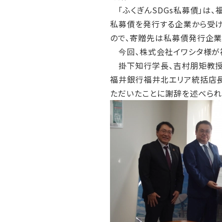
「ふくぎんSDGs私募債」は
私募債を発行する企業から受け
ので、寄贈先は私募債発行企業
今回、株式会社イワシタ様が
掛下知行学長、吉村朋矩教授（
福井銀行福井北エリア統括店長
ただいたことに謝辞を述べられ