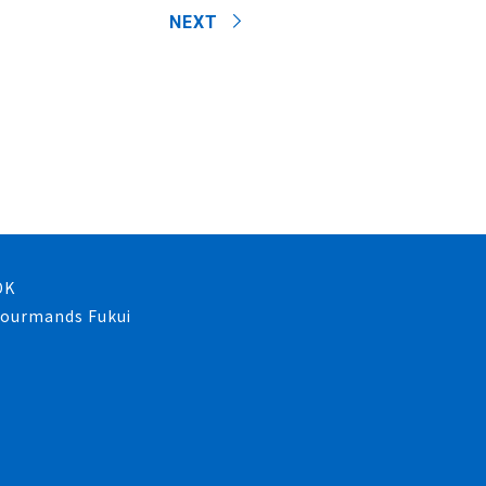
NEXT
OK
 gourmands Fukui