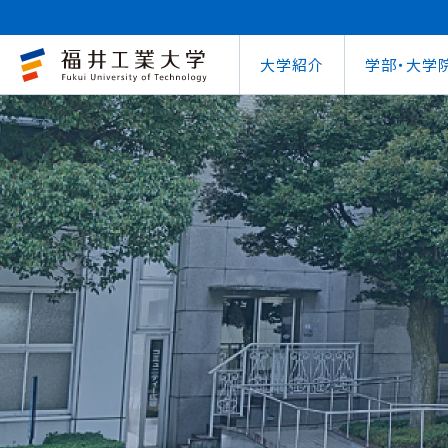
大学紹介
学部・大学
大学概要
キャリアセンター
自治体との連携
学費等納⼊⾦
学⽣⽣活⽀援室
学習管理システム
地域連携研究推
インターナ
図書館
就職
工学部
教育情報の公表
就職⽀援プログラム
FUT公開講座
在学⽣向け奨学⾦
学習⽀援室
学生ポータルシ
教育研究業績
国際交流
第62回
企業
環境学部
電気電子情報工学科
学びの特色
インターンシップ
出前講義・出前実験
受験⽣向け奨学⾦
情報メディアセンター
WEBシラバス
研究シーズ紹介
海外留学プ
式辞集
求人
OCPS
大学概要
地域連携研究推進センター
自治体との連携
インターナショナルセンター
キャリアセンター
学費等納⼊⾦
寮・下宿のご案内
学習管理システム（manaba）
教育情報の公表
在学⽣向け奨学⾦
FUT公開講座
就職実績
SSLプロジェクト
研究シーズ紹介
WEBシラバス
機械工学科
環境食品応用化
海外留学プログラム
教員紹介
就職実績
未来塾 講演会
⽇本学⽣⽀援機構奨学⾦ 
SSLプロジェクト
研究紀要
文化交流
キャ
建築土木工学科
デザイン学科
キャンパス案内
資格取得
科学実験キャラバン
⽇本学⽣⽀援機構奨学⾦ 
学⽣保険
外国人研究者招
【重要】海
原子力技術応用工学科