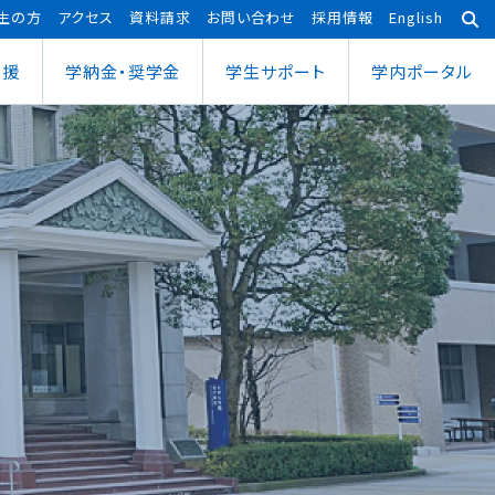
生の方
アクセス
資料請求
お問い合わせ
採用情報
English
支援
学納金・奨学金
学⽣サポート
学内ポータル
あわら宇宙センター
大学院
ポーツ健康科学部
応用理工学専攻
ポーツ健康科学科
社会システム学専攻