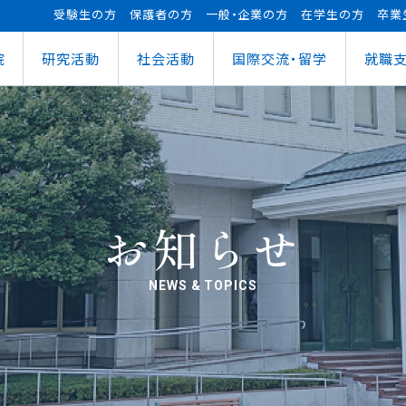
受験生の方
保護者の方
一般・企業の方
在学生の方
卒業
院
研究活動
社会活動
国際交流・留学
就職
（manaba）
進センター
ショナルセンター
⽀援ナビ
ロボット事業
医務情報
教育ローン
研究情報
ステム（学外からの接続）
情報
大学祭
の方へ
FUTブラス
障害学⽣⽀援
授業料等の減免制度
AI&IoTセンター
経営情報学部
ス
ログラム（OCPS）
・説明会のお申し込み
スポーツ教室
寮・下宿のご案内
まちづくりデザインセンター
学科
経営情報学科
ス
給付奨学⾦
リアセンターとの面談
その他活動
クラブ活動支援センター
ウェルネス＆スポーツサイエンスセンター
貸与奨学⾦
へい・受入れ
外へ渡航するみなさんへ
活動レポート
未来ロボティクスセンター
お知らせ
NEWS & TOPICS