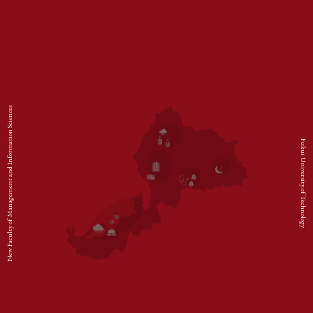
New Faculty of Management and Information Sciences
Fukui University of Technology