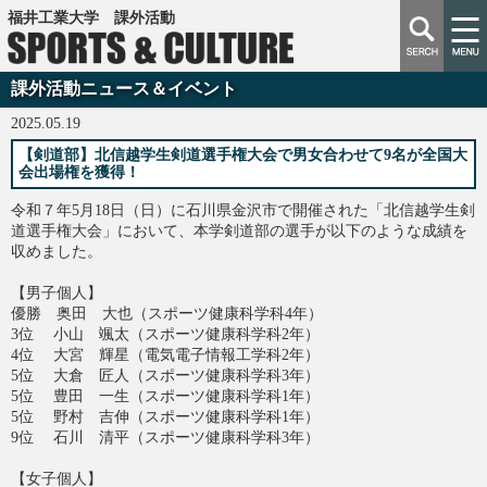
福井工業大学 課外活動
課外活動ニュース＆イベント
2025.05.19
【剣道部】北信越学生剣道選手権大会で男女合わせて9名が全国大
会出場権を獲得！
令和７年5月18日（日）に石川県金沢市で開催された「北信越学生剣
道選手権大会」において、本学剣道部の選手が以下のような成績を
収めました。
【男子個人】
優勝 奥田 大也（スポーツ健康科学科4年）
3位 小山 颯太（スポーツ健康科学科2年）
4位 大宮 輝星（電気電子情報工学科2年）
5位 大倉 匠人（スポーツ健康科学科3年）
5位 豊田 一生（スポーツ健康科学科1年）
5位 野村 吉伸（スポーツ健康科学科1年）
9位 石川 清平（スポーツ健康科学科3年）
【女子個人】