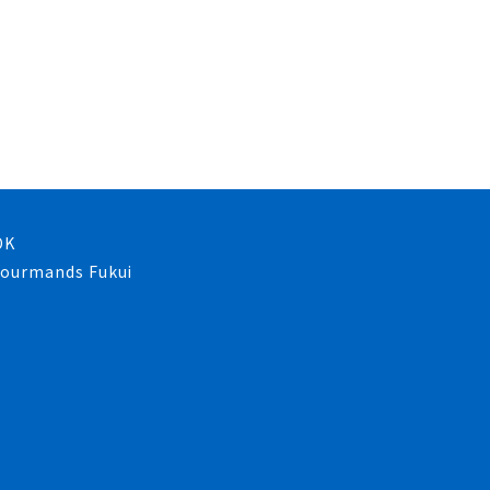
OK
 gourmands Fukui