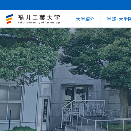
大学紹介
学部・大学
大学概要
キャリアセンター
自治体との連携
学費等納⼊⾦
学⽣⽣活⽀援室
学習管理システム
地域連携研究推
インターナ
図書館
就職
工学部
教育情報の公表
就職⽀援プログラム
FUT公開講座
在学⽣向け奨学⾦
学習⽀援室
学生ポータルシ
教育研究業績
国際交流
第62回
企業
環境学部
電気電子情報工学科
学びの特色
インターンシップ
出前講義・出前実験
受験⽣向け奨学⾦
情報メディアセンター
WEBシラバス
研究シーズ紹介
海外留学プ
式辞集
求人
OCPS
大学概要
地域連携研究推進センター
自治体との連携
インターナショナルセンター
キャリアセンター
学費等納⼊⾦
寮・下宿のご案内
学習管理システム（manaba）
教育情報の公表
在学⽣向け奨学⾦
FUT公開講座
就職実績
SSLプロジェクト
研究シーズ紹介
WEBシラバス
機械工学科
環境食品応用化
海外留学プログラム
教員紹介
就職実績
未来塾 講演会
⽇本学⽣⽀援機構奨学⾦ 
SSLプロジェクト
研究紀要
文化交流
キャ
建築土木工学科
デザイン学科
キャンパス案内
資格取得
科学実験キャラバン
⽇本学⽣⽀援機構奨学⾦ 
学⽣保険
外国人研究者招
【重要】海
原子力技術応用工学科