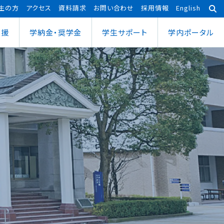
生の方
アクセス
資料請求
お問い合わせ
採用情報
English
支援
学納金・奨学金
学⽣サポート
学内ポータル
あわら宇宙センター
大学院
ポーツ健康科学部
応用理工学専攻
ポーツ健康科学科
社会システム学専攻