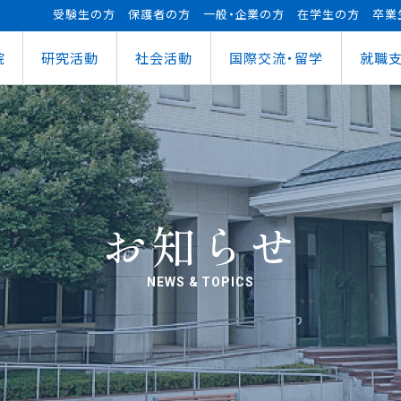
受験生の方
保護者の方
一般・企業の方
在学生の方
卒業
院
研究活動
社会活動
国際交流・留学
就職
（manaba）
進センター
ショナルセンター
⽀援ナビ
ロボット事業
医務情報
教育ローン
研究情報
ステム（学外からの接続）
情報
大学祭
の方へ
FUTブラス
障害学⽣⽀援
授業料等の減免制度
AI&IoTセンター
経営情報学部
ス
ログラム（OCPS）
・説明会のお申し込み
スポーツ教室
寮・下宿のご案内
まちづくりデザインセンター
学科
経営情報学科
ス
給付奨学⾦
リアセンターとの面談
その他活動
クラブ活動支援センター
ウェルネス＆スポーツサイエンスセンター
貸与奨学⾦
へい・受入れ
外へ渡航するみなさんへ
活動レポート
未来ロボティクスセンター
お知らせ
NEWS & TOPICS