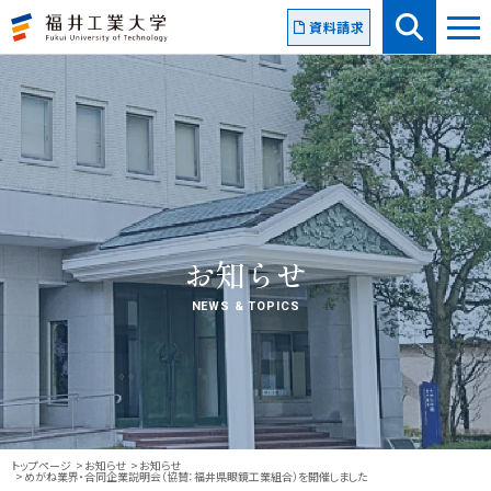
資料請求
お知らせ
NEWS & TOPICS
トップページ
お知らせ
お知らせ
めがね業界・合同企業説明会（協賛：福井県眼鏡工業組合）を開催しました