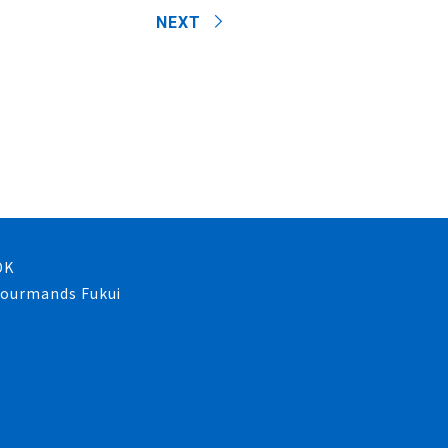
NEXT
OK
 gourmands Fukui