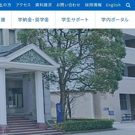
生の方
アクセス
資料請求
お問い合わせ
採用情報
English
支援
学納金・奨学金
学⽣サポート
学内ポータル
あわら宇宙センター
大学院
ポーツ健康科学部
応用理工学専攻
ポーツ健康科学科
社会システム学専攻