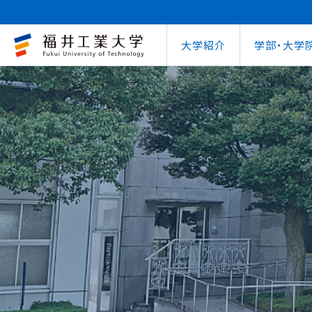
大学紹介
学部・大学
大学概要
キャリアセンター
自治体との連携
学費等納⼊⾦
学⽣⽣活⽀援室
学習管理システム
地域連携研究推
インターナ
図書館
就職
工学部
教育情報の公表
就職⽀援プログラム
FUT公開講座
在学⽣向け奨学⾦
学習⽀援室
学生ポータルシ
教育研究業績
国際交流
第62回
企業
環境学部
電気電子情報工学科
学びの特色
インターンシップ
出前講義・出前実験
受験⽣向け奨学⾦
情報メディアセンター
WEBシラバス
研究シーズ紹介
海外留学プ
式辞集
求人
OCPS
大学概要
地域連携研究推進センター
自治体との連携
インターナショナルセンター
キャリアセンター
学費等納⼊⾦
寮・下宿のご案内
学習管理システム（manaba）
教育情報の公表
在学⽣向け奨学⾦
FUT公開講座
就職実績
SSLプロジェクト
研究シーズ紹介
WEBシラバス
機械工学科
環境食品応用化
海外留学プログラム
教員紹介
就職実績
未来塾 講演会
⽇本学⽣⽀援機構奨学⾦ 
SSLプロジェクト
研究紀要
文化交流
キャ
建築土木工学科
デザイン学科
キャンパス案内
資格取得
科学実験キャラバン
⽇本学⽣⽀援機構奨学⾦ 
学⽣保険
外国人研究者招
【重要】海
原子力技術応用工学科