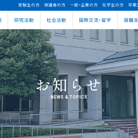
受験生の方
保護者の方
一般・企業の方
在学生の方
卒業
院
研究活動
社会活動
国際交流・留学
就職
（manaba）
進センター
ショナルセンター
⽀援ナビ
ロボット事業
医務情報
教育ローン
研究情報
ステム（学外からの接続）
情報
大学祭
の方へ
FUTブラス
障害学⽣⽀援
授業料等の減免制度
AI&IoTセンター
経営情報学部
ス
ログラム（OCPS）
・説明会のお申し込み
スポーツ教室
寮・下宿のご案内
まちづくりデザインセンター
学科
経営情報学科
ス
給付奨学⾦
リアセンターとの面談
その他活動
クラブ活動支援センター
ウェルネス＆スポーツサイエンスセンター
貸与奨学⾦
へい・受入れ
外へ渡航するみなさんへ
活動レポート
未来ロボティクスセンター
お知らせ
NEWS & TOPICS