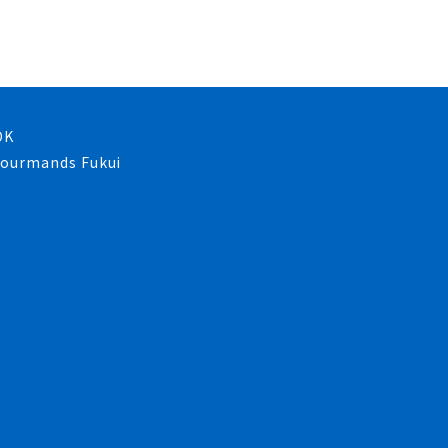
OK
 gourmands Fukui