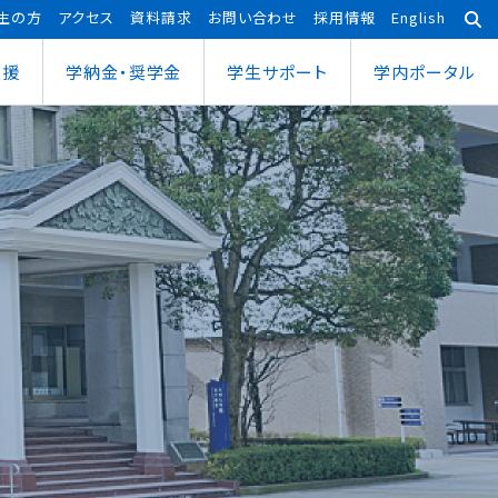
生の方
アクセス
資料請求
お問い合わせ
採用情報
English
支援
学納金・奨学金
学⽣サポート
学内ポータル
あわら宇宙センター
大学院
ポーツ健康科学部
応用理工学専攻
ポーツ健康科学科
社会システム学専攻