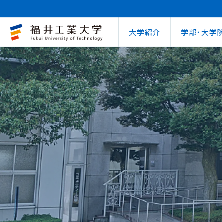
大学紹介
学部・大学
大学概要
キャリアセンター
自治体との連携
学費等納⼊⾦
学⽣⽣活⽀援室
学習管理システム
地域連携研究推
インターナ
図書館
就職
工学部
教育情報の公表
就職⽀援プログラム
FUT公開講座
在学⽣向け奨学⾦
学習⽀援室
学生ポータルシ
教育研究業績
国際交流
第62回
企業
環境学部
電気電子情報工学科
学びの特色
インターンシップ
出前講義・出前実験
受験⽣向け奨学⾦
情報メディアセンター
WEBシラバス
研究シーズ紹介
海外留学プ
式辞集
求人
OCPS
大学概要
地域連携研究推進センター
自治体との連携
インターナショナルセンター
キャリアセンター
学費等納⼊⾦
寮・下宿のご案内
学習管理システム（manaba）
教育情報の公表
在学⽣向け奨学⾦
FUT公開講座
就職実績
SSLプロジェクト
研究シーズ紹介
WEBシラバス
機械工学科
環境食品応用化
海外留学プログラム
教員紹介
就職実績
未来塾 講演会
⽇本学⽣⽀援機構奨学⾦ 
SSLプロジェクト
研究紀要
文化交流
キャ
建築土木工学科
デザイン学科
キャンパス案内
資格取得
科学実験キャラバン
⽇本学⽣⽀援機構奨学⾦ 
学⽣保険
外国人研究者招
【重要】海
原子力技術応用工学科