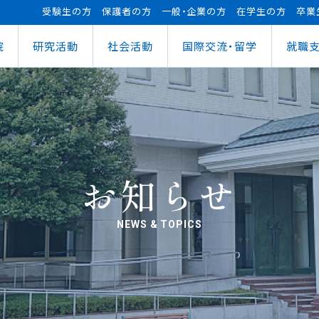
受験生の方
保護者の方
一般・企業の方
在学生の方
卒業
院
研究活動
社会活動
国際交流・留学
就職
（manaba）
進センター
ショナルセンター
⽀援ナビ
ロボット事業
医務情報
教育ローン
研究情報
ステム（学外からの接続）
情報
大学祭
の方へ
FUTブラス
障害学⽣⽀援
授業料等の減免制度
AI&IoTセンター
経営情報学部
ス
ログラム（OCPS）
・説明会のお申し込み
スポーツ教室
寮・下宿のご案内
まちづくりデザインセンター
学科
経営情報学科
ス
給付奨学⾦
リアセンターとの面談
その他活動
クラブ活動支援センター
ウェルネス＆スポーツサイエンスセンター
貸与奨学⾦
へい・受入れ
外へ渡航するみなさんへ
活動レポート
未来ロボティクスセンター
お知らせ
NEWS & TOPICS