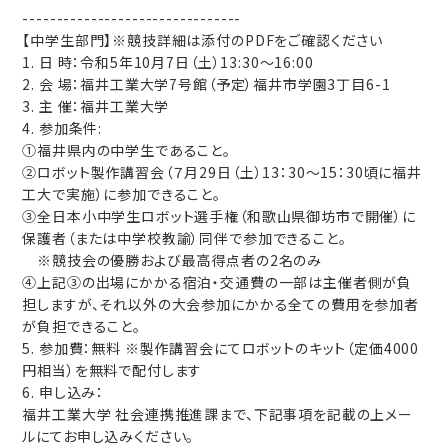
--------------------------------
【中学生部門】※競技詳細は添付のPDFをご確認ください
1. 日 時：令和5年10月7日（土）13:30～16:00
2. 会 場：福井工業大学7号館（予定）福井市学園3丁目6-1
3. 主 催：福井⼯業⼤学
4. 参加条件:
①福井県内の中学生であること。
②ロボット製作講習会（７月29日（土）13：30～15：30頃に福井
工大で実施）に参加できること。
③全日本小中学生ロボット選手権（和歌山県御坊市で開催）に
保護者（または中学校教諭）同伴で参加できること。
※競技会の優勝および最高得点者の2名のみ
④上記③の出場にかかる宿泊・交通費の一部は主催者側が負
担しますが、それ以外の大会参加にかかる全ての費用を参加者
が負担できること。
5. 参加費：無料 ※製作講習会にてロボットのキット（定価4000
円相当）を無料で配付します
6. 申し込み：
福井工業大学 社会連携推進課まで、下記事項を記載の上メー
ルにてお申し込みください。