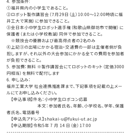
4. 参加条件:
①福井県内の小学生であること。
②ロボット製作講習会（７月29日（土）10:00～12:00時頃に福
井工大で実施）に参加できること。
③全日本小中学生ロボット選手権（和歌山県御坊市で開催）に
保護者（または小学校教諭）同伴で参加できること。
※競技会の優勝および最高得点者の2名のみ
④上記③の出場にかかる宿泊・交通費の一部は主催者側が負
担しますが、それ以外の大会参加にかかる全ての費用を参加者
が負担できること。
5. 参加費：無料 ※製作講習会にてロボットのキット（定価3000
円相当）を無料で配付します
6. 申し込み：
福井工業大学 社会連携推進課まで、下記事項を記載の上メー
ルにてお申し込みください。
【申込事項】件名：小中学生ロボコン応募
本文：参加者氏名、年齢、小学校名、学年、保護
者氏名、電話番号
【申込先アドレス】shakai-u@fukui-ut.ac.jp
【申込期限】令和5年 7 月 14 日（金）17:00
----------------------------------------------------------