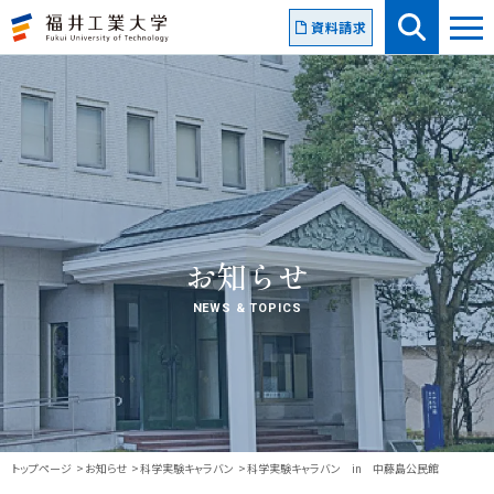
資料請求
お知らせ
NEWS & TOPICS
トップページ
お知らせ
科学実験キャラバン
科学実験キャラバン in 中藤島公民館