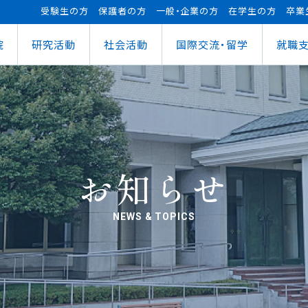
受験生の方
保護者の方
一般・企業の方
在学生の方
卒業
院
研究活動
社会活動
国際交流・留学
就職
（manaba）
進センター
ショナルセンター
⽀援ナビ
ロボット事業
医務情報
教育ローン
研究情報
ステム（学外からの接続）
情報
大学祭
の方へ
FUTブラス
障害学⽣⽀援
授業料等の減免制度
AI&IoTセンター
経営情報学部
ス
ログラム（OCPS）
・説明会のお申し込み
スポーツ教室
寮・下宿のご案内
まちづくりデザインセンター
学科
経営情報学科
ス
給付奨学⾦
リアセンターとの面談
その他活動
クラブ活動支援センター
ウェルネス＆スポーツサイエンスセンター
貸与奨学⾦
へい・受入れ
外へ渡航するみなさんへ
活動レポート
未来ロボティクスセンター
お知らせ
NEWS & TOPICS