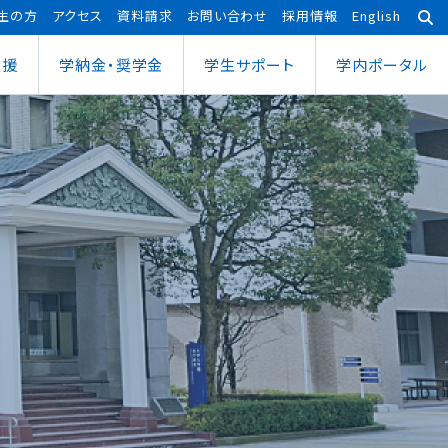
生の方
アクセス
資料請求
お問い合わせ
採用情報
English
支援
学納金・奨学金
学⽣サポート
学内ポータル
あわら宇宙センター
大学院
ポーツ健康科学部
応用理工学専攻
ポーツ健康科学科
社会システム学専攻