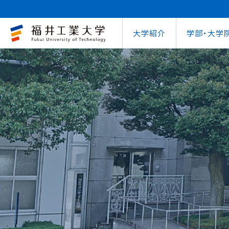
大学紹介
学部・大学
大学概要
キャリアセンター
自治体との連携
学費等納⼊⾦
学⽣⽣活⽀援室
学習管理システム
地域連携研究推
インターナ
図書館
就職
工学部
教育情報の公表
就職⽀援プログラム
FUT公開講座
在学⽣向け奨学⾦
学習⽀援室
学生ポータルシ
教育研究業績
国際交流
第62回
企業
環境学部
電気電子情報工学科
学びの特色
インターンシップ
出前講義・出前実験
受験⽣向け奨学⾦
情報メディアセンター
WEBシラバス
研究シーズ紹介
海外留学プ
式辞集
求人
OCPS
大学概要
地域連携研究推進センター
自治体との連携
インターナショナルセンター
キャリアセンター
学費等納⼊⾦
寮・下宿のご案内
学習管理システム（manaba）
教育情報の公表
在学⽣向け奨学⾦
FUT公開講座
就職実績
SSLプロジェクト
研究シーズ紹介
WEBシラバス
機械工学科
環境食品応用化
海外留学プログラム
教員紹介
就職実績
未来塾 講演会
⽇本学⽣⽀援機構奨学⾦ 
SSLプロジェクト
研究紀要
文化交流
キャ
建築土木工学科
デザイン学科
キャンパス案内
資格取得
科学実験キャラバン
⽇本学⽣⽀援機構奨学⾦ 
学⽣保険
外国人研究者招
【重要】海
原子力技術応用工学科