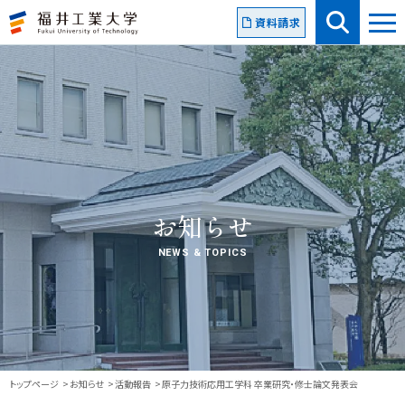
資料請求
お知らせ
NEWS & TOPICS
トップページ
お知らせ
活動報告
原子力技術応用工学科 卒業研究・修士論文発表会