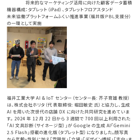
将来的なマーケティング活用に向けた顧客データ蓄積
機器構成：タブレット（iPad）、タブレットフロアスタンド
未来協働プラットフォームふくい推進事業（福井版ＰＢＬ支援分）
の一環として実施
福井工業大学 AI & IoT センター（センター長: 芥子育雄 教授）
は、株式会社ホリタ（代 表取締役: 堀田敏史 氏）と協力し、生成
AI を用いた次世代の店舗 DX に向けた共同研究を進めていま
す。 2024 年 12 月 22 日から 3 週間で 700 回以上利用された
「AI 文具診断（サイネージ型）」が Google の生成 AI「Gemini
2.5 Flash」搭載の進化版（タブレット型）になりました。顔写真
から年齢・性別に加え「雰囲気」「立場」「デザイン嗜好」「志向」ま