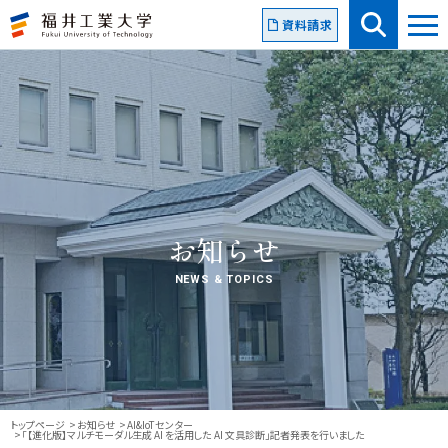
資料請求
お知らせ
NEWS & TOPICS
トップページ
お知らせ
AI&IoTセンター
「【進化版】マルチモーダル生成 AI を活用した AI 文具診断」記者発表を行いました