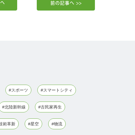
#スポーツ
#スマートシティ
#北陸新幹線
#古民家再生
技術革新
#星空
#物流