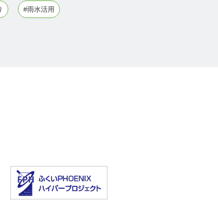
り
#雨水活用