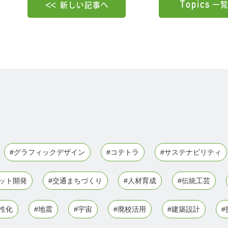
#グラフィックデザイン
#コテトラ
#サステナビリティ
ボット開発
#交通まちづくり
#人材育成
#伝統工芸
性化
#地震
#宇宙
#廃校活用
#建築設計
#