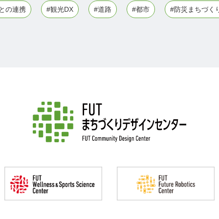
との連携
#観光DX
#道路
#都市
#防災まちづく