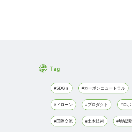
#SDGｓ
#カーボンニュートラル
#ドローン
#プロダクト
#ロ
#国際交流
#土木技術
#地域活